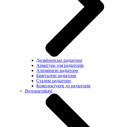
Дизайнерські радіатори
Арматура для радіаторів
Алюмінієві радіатори
Біметалеві радіатори
Сталеві радіатори
Комплектуючі до радіаторів
Водонагрівачі