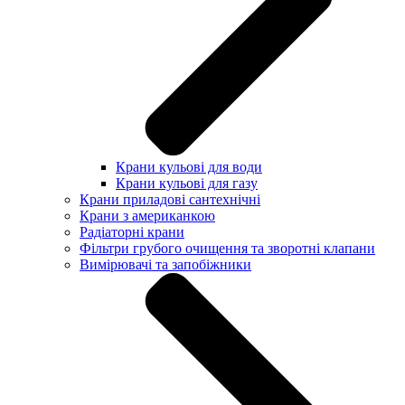
Крани кульові для води
Крани кульові для газу
Крани приладові сантехнічні
Крани з американкою
Радіаторні крани
Фільтри грубого очищення та зворотні клапани
Вимірювачі та запобіжники