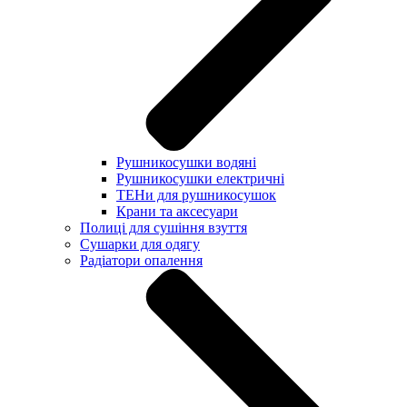
Рушникосушки водяні
Рушникосушки електричні
ТЕНи для рушникосушок
Крани та аксесуари
Полиці для сушіння взуття
Сушарки для одягу
Радіатори опалення