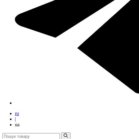
ru
|
ua