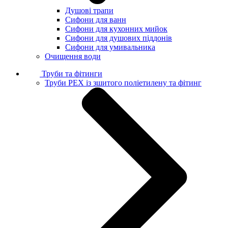
Душові трапи
Сифони для ванн
Сифони для кухонних мийок
Сифони для душових піддонів
Сифони для умивальника
Очищення води
Труби та фітинги
Труби PEX із зшитого поліетилену та фітинг