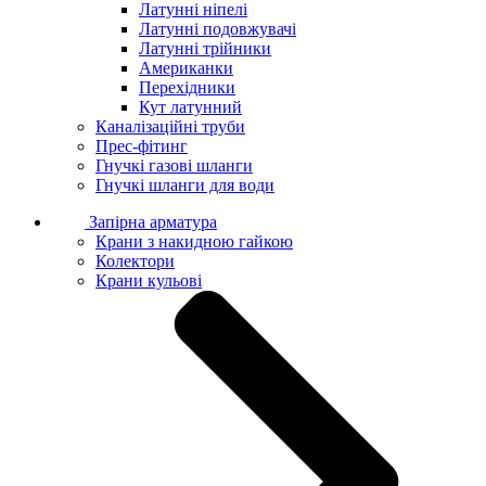
Латунні ніпелі
Латунні подовжувачі
Латунні трійники
Американки
Перехідники
Кут латунний
Каналізаційні труби
Прес-фітинг
Гнучкі газові шланги
Гнучкі шланги для води
Запірна арматура
Крани з накидною гайкою
Колектори
Крани кульові