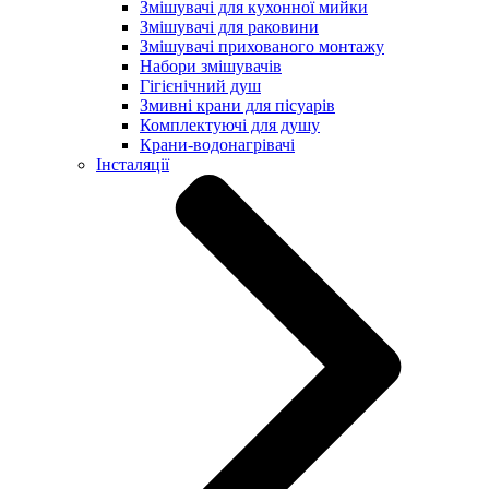
Змішувачі для кухонної мийки
Змішувачі для раковини
Змішувачі прихованого монтажу
Набори змішувачів
Гігієнічний душ
Змивні крани для пісуарів
Комплектуючі для душу
Крани-водонагрівачі
Інсталяції