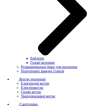
Бойлери
Газові колонки
Розширювальні баки для опалення
Портативні зарядні станції
Котли опалення
Електродні котли
Електрокотли
Газові котли
Твердопаливні котли
Сантехніка