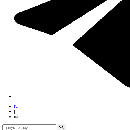
ru
|
ua