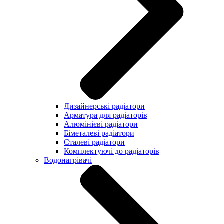
Дизайнерські радіатори
Арматура для радіаторів
Алюмінієві радіатори
Біметалеві радіатори
Сталеві радіатори
Комплектуючі до радіаторів
Водонагрівачі