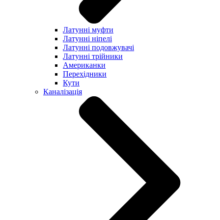
Латунні муфти
Латунні ніпелі
Латунні подовжувачі
Латунні трійники
Американки
Перехідники
Кути
Каналізація