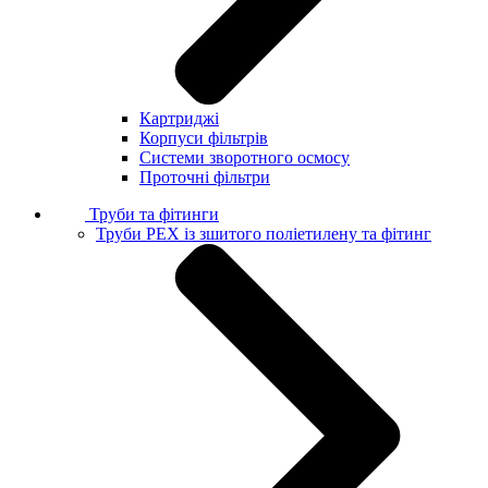
Картриджі
Корпуси фільтрів
Системи зворотного осмосу
Проточні фільтри
Труби та фітинги
Труби PEX із зшитого поліетилену та фітинг