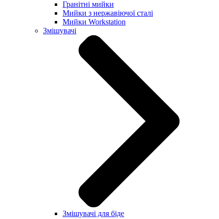
Гранітні мийки
Мийки з нержавіючої сталі
Мийки Workstation
Змішувачі
Змішувачі для біде