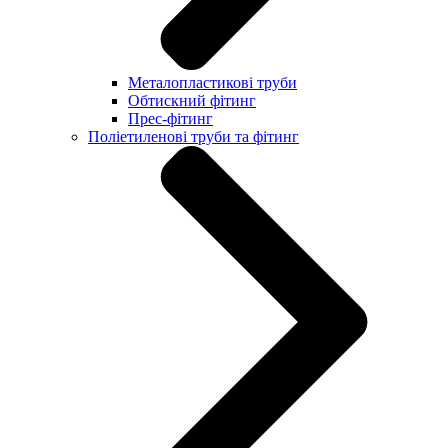
Металопластикові труби
Обтискний фітинг
Прес-фітинг
Поліетиленові труби та фітинг