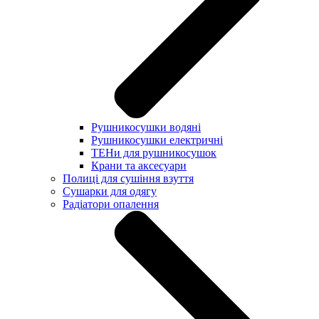
Рушникосушки водяні
Рушникосушки електричні
ТЕНи для рушникосушок
Крани та аксесуари
Полиці для сушіння взуття
Сушарки для одягу
Радіатори опалення