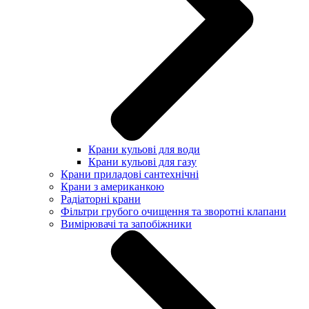
Крани кульові для води
Крани кульові для газу
Крани приладові сантехнічні
Крани з американкою
Радіаторні крани
Фільтри грубого очищення та зворотні клапани
Вимірювачі та запобіжники