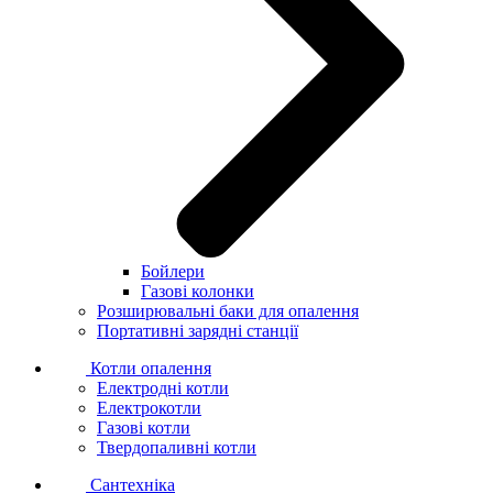
Бойлери
Газові колонки
Розширювальні баки для опалення
Портативні зарядні станції
Котли опалення
Електродні котли
Електрокотли
Газові котли
Твердопаливні котли
Сантехніка