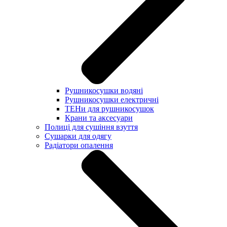
Рушникосушки водяні
Рушникосушки електричні
ТЕНи для рушникосушок
Крани та аксесуари
Полиці для сушіння взуття
Сушарки для одягу
Радіатори опалення