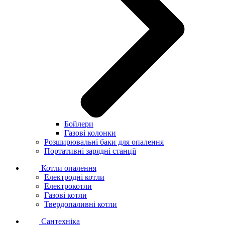
Бойлери
Газові колонки
Розширювальні баки для опалення
Портативні зарядні станції
Котли опалення
Електродні котли
Електрокотли
Газові котли
Твердопаливні котли
Сантехніка