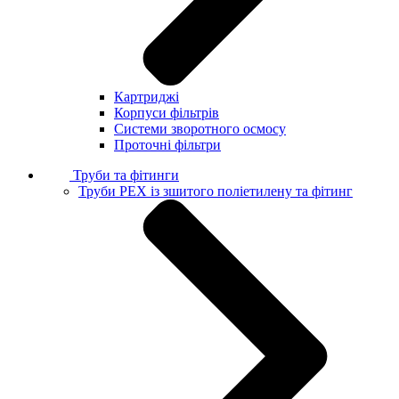
Картриджі
Корпуси фільтрів
Системи зворотного осмосу
Проточні фільтри
Труби та фітинги
Труби PEX із зшитого поліетилену та фітинг