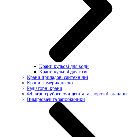
Крани кульові для води
Крани кульові для газу
Крани приладові сантехнічні
Крани з американкою
Радіаторні крани
Фільтри грубого очищення та зворотні клапани
Вимірювачі та запобіжники