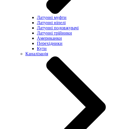
Латунні муфти
Латунні ніпелі
Латунні подовжувачі
Латунні трійники
Американки
Перехідники
Кути
Каналізація