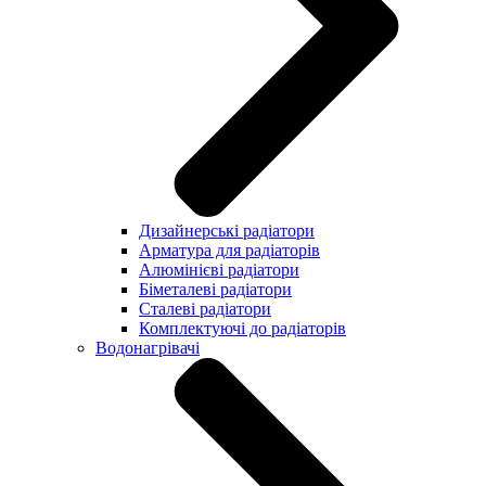
Дизайнерські радіатори
Арматура для радіаторів
Алюмінієві радіатори
Біметалеві радіатори
Сталеві радіатори
Комплектуючі до радіаторів
Водонагрівачі