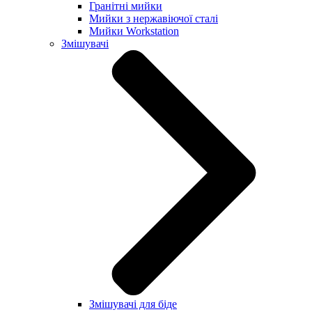
Гранітні мийки
Мийки з нержавіючої сталі
Мийки Workstation
Змішувачі
Змішувачі для біде