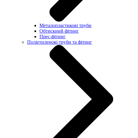
Металопластикові труби
Обтискний фітинг
Прес-фітинг
Поліетиленові труби та фітинг