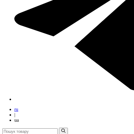
ru
|
ua