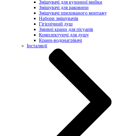
Змішувачі для кухонної мийки
Змішувачі для раковини
Змішувачі прихованого монтажу
Набори змішувачів
Гігієнічний душ
Змивні крани для пісуарів
Комплектуючі для душу
Крани-водонагрівачі
Інсталяції