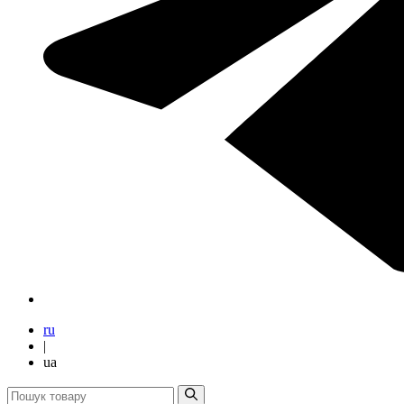
ru
|
ua