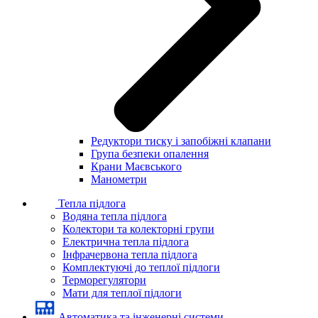
Редуктори тиску і запобіжні клапани
Група безпеки опалення
Крани Маєвського
Манометри
Тепла підлога
Водяна тепла підлога
Колектори та колекторні групи
Електрична тепла підлога
Інфрачервона тепла підлога
Комплектуючі до теплої підлоги
Терморегулятори
Мати для теплої підлоги
Автоматика та інженерні системи