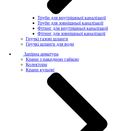
Труби для внутрішньої каналізації
Труби для зовнішньої каналізації
Фітинг для внутрішньої каналізації
Фітинг для зовнішньої каналізації
Гнучкі газові шланги
Гнучкі шланги для води
Запірна арматура
Крани з накидною гайкою
Колектори
Крани кульові