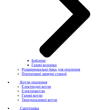
Бойлери
Газові колонки
Розширювальні баки для опалення
Портативні зарядні станції
Котли опалення
Електродні котли
Електрокотли
Газові котли
Твердопаливні котли
Сантехніка