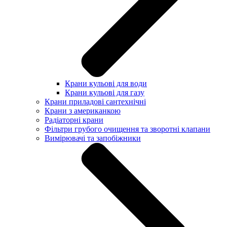
Крани кульові для води
Крани кульові для газу
Крани приладові сантехнічні
Крани з американкою
Радіаторні крани
Фільтри грубого очищення та зворотні клапани
Вимірювачі та запобіжники