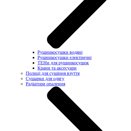
Рушникосушки водяні
Рушникосушки електричні
ТЕНи для рушникосушок
Крани та аксесуари
Полиці для сушіння взуття
Сушарки для одягу
Радіатори опалення