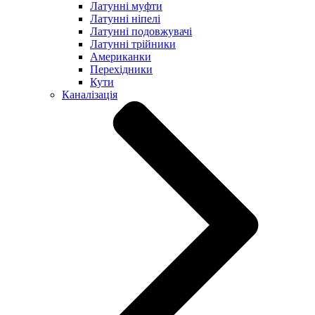
Латунні муфти
Латунні ніпелі
Латунні подовжувачі
Латунні трійники
Американки
Перехідники
Кути
Каналізація