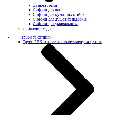
Душові трапи
Сифони для ванн
Сифони для кухонних мийок
Сифони для душових піддонів
Сифони для умивальника
Очищення води
Труби та фітинги
Труби PEX із зшитого поліетилену та фітинг