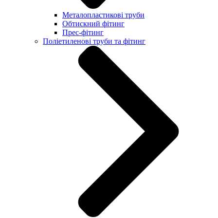
Металопластикові труби
Обтискний фітинг
Прес-фітинг
Поліетиленові труби та фітинг