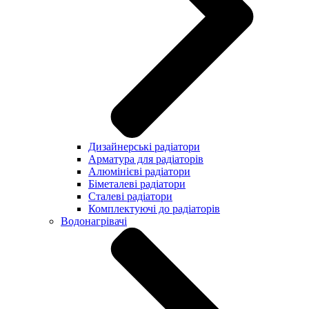
Дизайнерські радіатори
Арматура для радіаторів
Алюмінієві радіатори
Біметалеві радіатори
Сталеві радіатори
Комплектуючі до радіаторів
Водонагрівачі