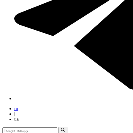
ru
|
ua