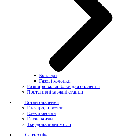
Бойлери
Газові колонки
Розширювальні баки для опалення
Портативні зарядні станції
Котли опалення
Електродні котли
Електрокотли
Газові котли
Твердопаливні котли
Сантехніка