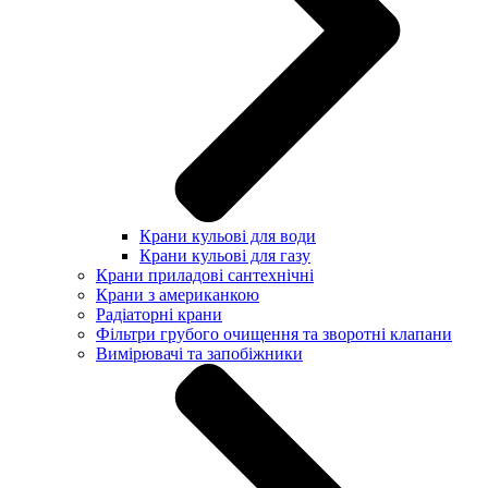
Крани кульові для води
Крани кульові для газу
Крани приладові сантехнічні
Крани з американкою
Радіаторні крани
Фільтри грубого очищення та зворотні клапани
Вимірювачі та запобіжники