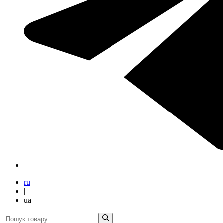
ru
|
ua