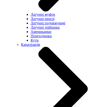
Латунні муфти
Латунні ніпелі
Латунні подовжувачі
Латунні трійники
Американки
Перехідники
Кути
Каналізація