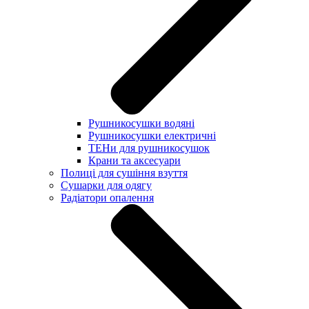
Рушникосушки водяні
Рушникосушки електричні
ТЕНи для рушникосушок
Крани та аксесуари
Полиці для сушіння взуття
Сушарки для одягу
Радіатори опалення