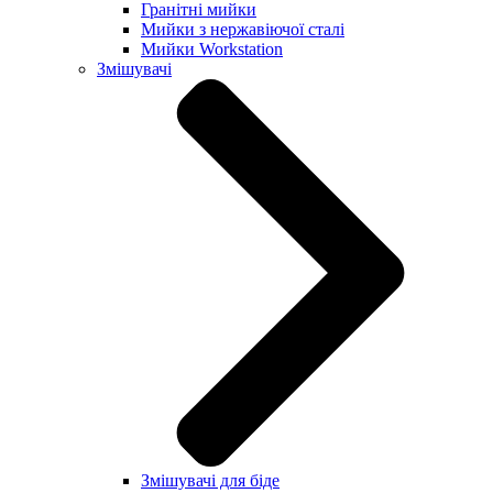
Гранітні мийки
Мийки з нержавіючої сталі
Мийки Workstation
Змішувачі
Змішувачі для біде