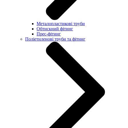
Металопластикові труби
Обтискний фітинг
Прес-фітинг
Поліетиленові труби та фітинг