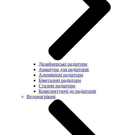
Дизайнерські радіатори
Арматура для радіаторів
Алюмінієві радіатори
Біметалеві радіатори
Сталеві радіатори
Комплектуючі до радіаторів
Водонагрівачі