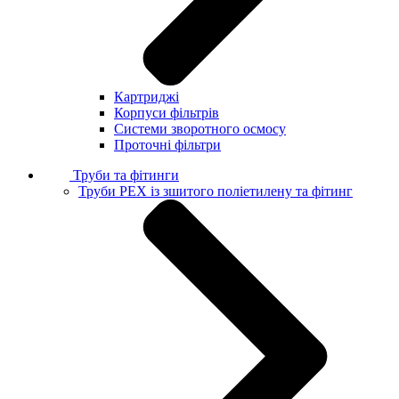
Картриджі
Корпуси фільтрів
Системи зворотного осмосу
Проточні фільтри
Труби та фітинги
Труби PEX із зшитого поліетилену та фітинг