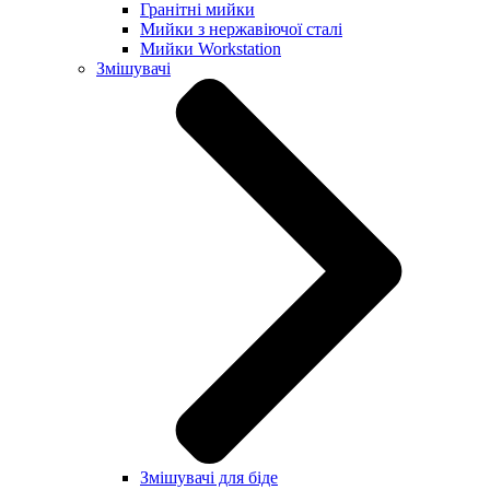
Гранітні мийки
Мийки з нержавіючої сталі
Мийки Workstation
Змішувачі
Змішувачі для біде