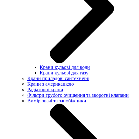
Крани кульові для води
Крани кульові для газу
Крани приладові сантехнічні
Крани з американкою
Радіаторні крани
Фільтри грубого очищення та зворотні клапани
Вимірювачі та запобіжники