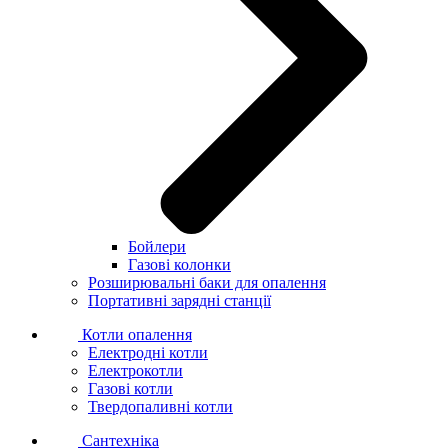
Бойлери
Газові колонки
Розширювальні баки для опалення
Портативні зарядні станції
Котли опалення
Електродні котли
Електрокотли
Газові котли
Твердопаливні котли
Сантехніка