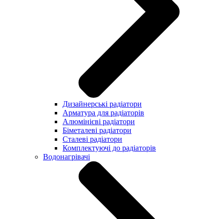
Дизайнерські радіатори
Арматура для радіаторів
Алюмінієві радіатори
Біметалеві радіатори
Сталеві радіатори
Комплектуючі до радіаторів
Водонагрівачі