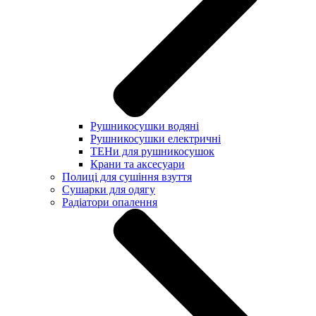
Рушникосушки водяні
Рушникосушки електричні
ТЕНи для рушникосушок
Крани та аксесуари
Полиці для сушіння взуття
Сушарки для одягу
Радіатори опалення