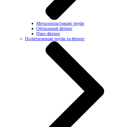
Металопластикові труби
Обтискний фітинг
Прес-фітинг
Поліетиленові труби та фітинг