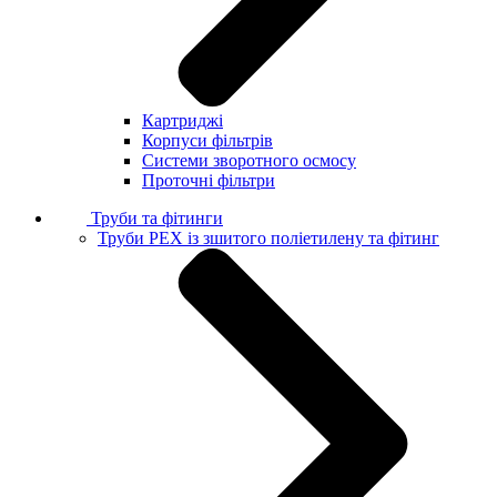
Картриджі
Корпуси фільтрів
Системи зворотного осмосу
Проточні фільтри
Труби та фітинги
Труби PEX із зшитого поліетилену та фітинг