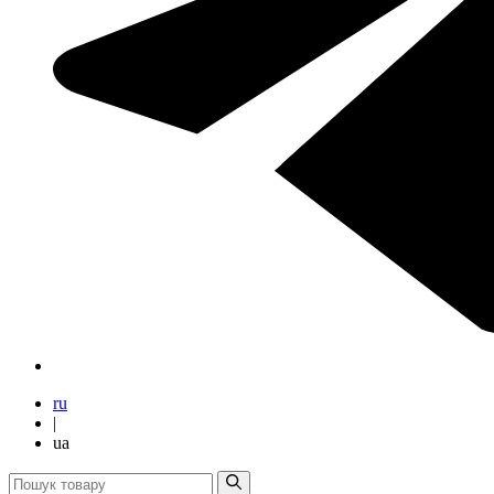
ru
|
ua