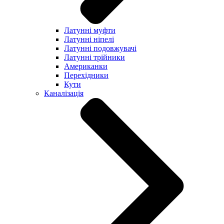
Латунні муфти
Латунні ніпелі
Латунні подовжувачі
Латунні трійники
Американки
Перехідники
Кути
Каналізація