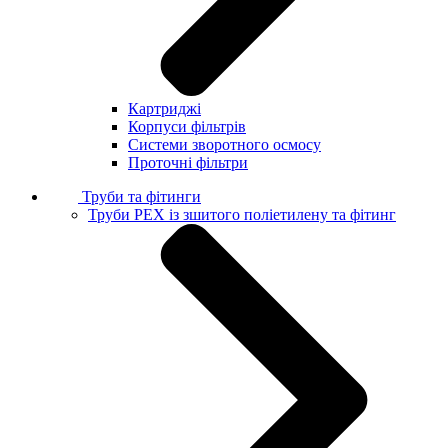
Картриджі
Корпуси фільтрів
Системи зворотного осмосу
Проточні фільтри
Труби та фітинги
Труби PEX із зшитого поліетилену та фітинг