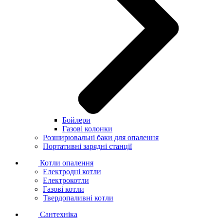
Бойлери
Газові колонки
Розширювальні баки для опалення
Портативні зарядні станції
Котли опалення
Електродні котли
Електрокотли
Газові котли
Твердопаливні котли
Сантехніка