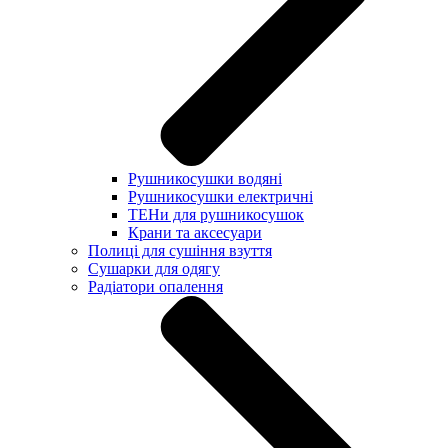
Рушникосушки водяні
Рушникосушки електричні
ТЕНи для рушникосушок
Крани та аксесуари
Полиці для сушіння взуття
Сушарки для одягу
Радіатори опалення