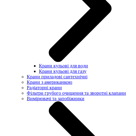
Крани кульові для води
Крани кульові для газу
Крани приладові сантехнічні
Крани з американкою
Радіаторні крани
Фільтри грубого очищення та зворотні клапани
Вимірювачі та запобіжники