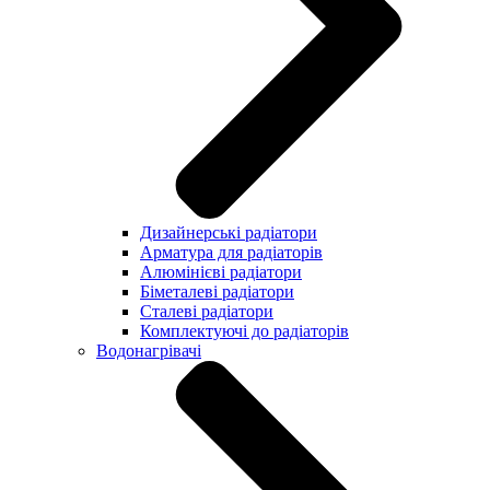
Дизайнерські радіатори
Арматура для радіаторів
Алюмінієві радіатори
Біметалеві радіатори
Сталеві радіатори
Комплектуючі до радіаторів
Водонагрівачі