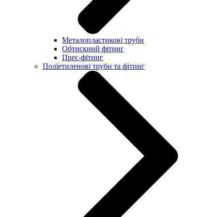
Металопластикові труби
Обтискний фітинг
Прес-фітинг
Поліетиленові труби та фітинг