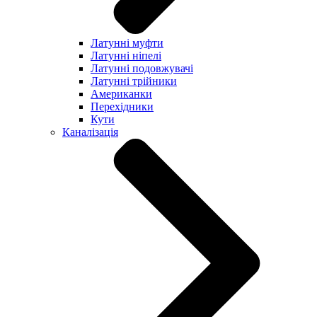
Латунні муфти
Латунні ніпелі
Латунні подовжувачі
Латунні трійники
Американки
Перехідники
Кути
Каналізація