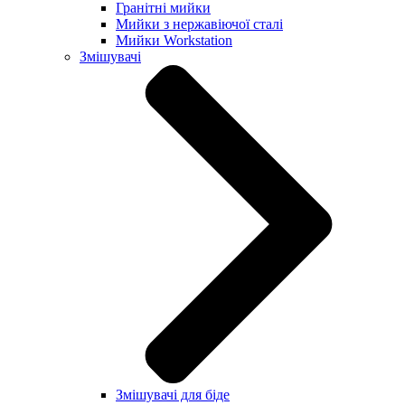
Гранітні мийки
Мийки з нержавіючої сталі
Мийки Workstation
Змішувачі
Змішувачі для біде