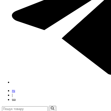
ru
|
ua