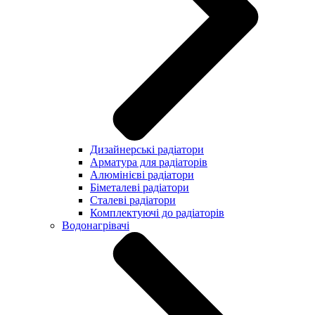
Дизайнерські радіатори
Арматура для радіаторів
Алюмінієві радіатори
Біметалеві радіатори
Сталеві радіатори
Комплектуючі до радіаторів
Водонагрівачі