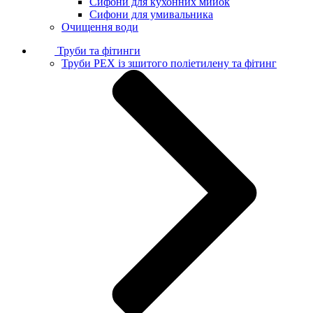
Сифони для кухонних мийок
Сифони для умивальника
Очищення води
Труби та фітинги
Труби PEX із зшитого поліетилену та фітинг