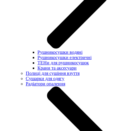
Рушникосушки водяні
Рушникосушки електричні
ТЕНи для рушникосушок
Крани та аксесуари
Полиці для сушіння взуття
Сушарки для одягу
Радіатори опалення