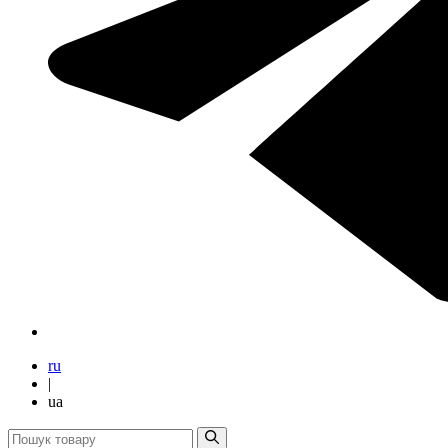
ru
|
ua