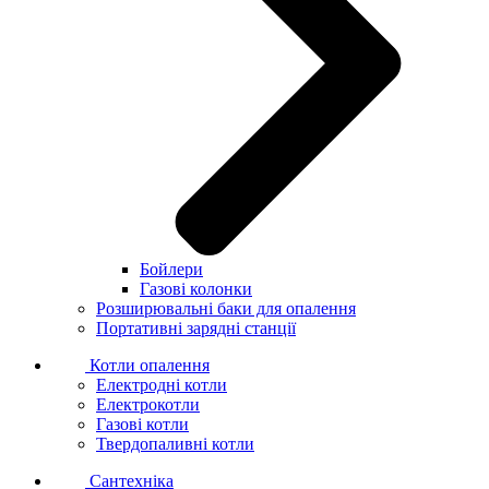
Бойлери
Газові колонки
Розширювальні баки для опалення
Портативні зарядні станції
Котли опалення
Електродні котли
Електрокотли
Газові котли
Твердопаливні котли
Сантехніка