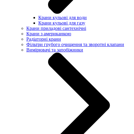
Крани кульові для води
Крани кульові для газу
Крани приладові сантехнічні
Крани з американкою
Радіаторні крани
Фільтри грубого очищення та зворотні клапани
Вимірювачі та запобіжники