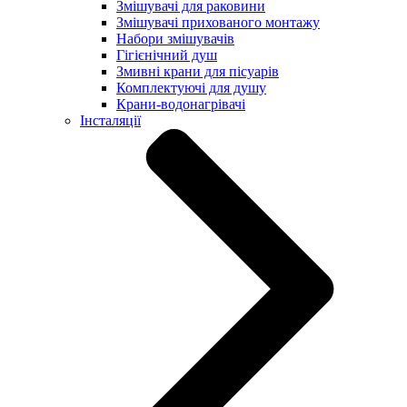
Змішувачі для раковини
Змішувачі прихованого монтажу
Набори змішувачів
Гігієнічний душ
Змивні крани для пісуарів
Комплектуючі для душу
Крани-водонагрівачі
Інсталяції