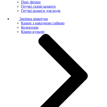
Прес фітинг
Гнучкі газові шланги
Гнучкі шланги для води
Запірна арматура
Крани з накидною гайкою
Колектори
Крани кульові