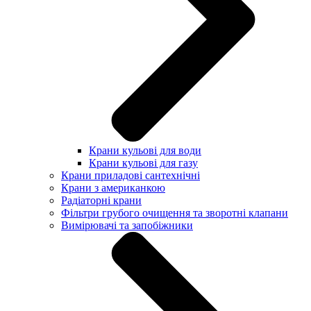
Крани кульові для води
Крани кульові для газу
Крани приладові сантехнічні
Крани з американкою
Радіаторні крани
Фільтри грубого очищення та зворотні клапани
Вимірювачі та запобіжники