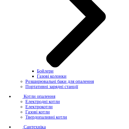
Бойлери
Газові колонки
Розширювальні баки для опалення
Портативні зарядні станції
Котли опалення
Електродні котли
Електрокотли
Газові котли
Твердопаливні котли
Сантехніка