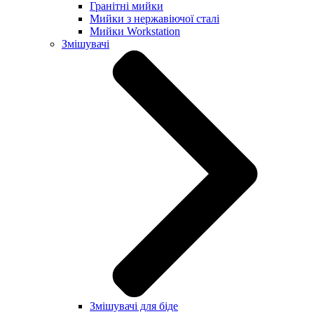
Гранітні мийки
Мийки з нержавіючої сталі
Мийки Workstation
Змішувачі
Змішувачі для біде