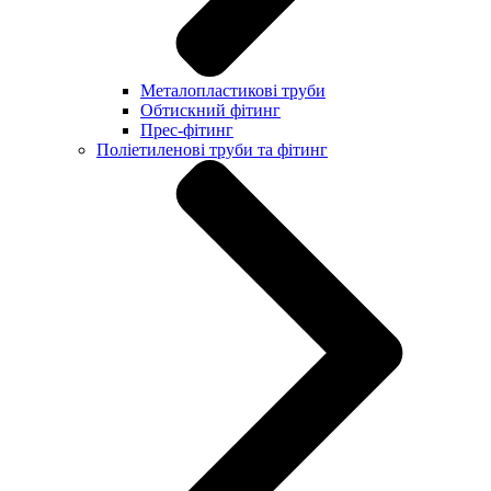
Металопластикові труби
Обтискний фітинг
Прес-фітинг
Поліетиленові труби та фітинг