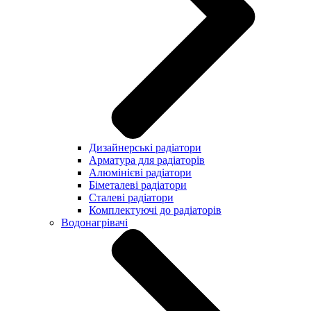
Дизайнерські радіатори
Арматура для радіаторів
Алюмінієві радіатори
Біметалеві радіатори
Сталеві радіатори
Комплектуючі до радіаторів
Водонагрівачі