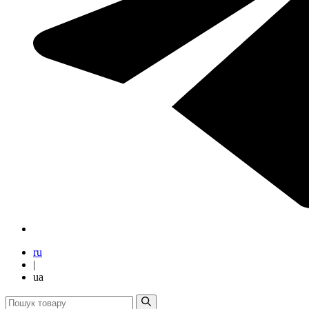
ru
|
ua