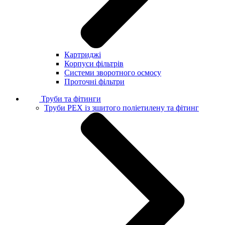
Картриджі
Корпуси фільтрів
Системи зворотного осмосу
Проточні фільтри
Труби та фітинги
Труби PEX із зшитого поліетилену та фітинг