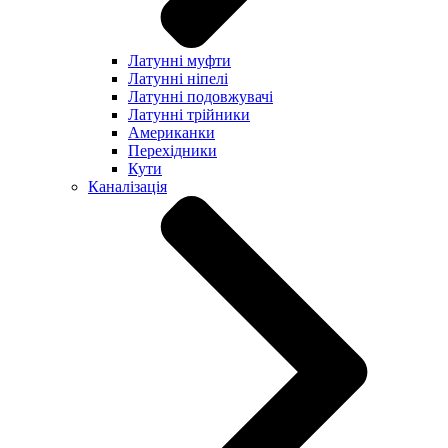
Латунні муфти
Латунні ніпелі
Латунні подовжувачі
Латунні трійники
Американки
Перехідники
Кути
Каналізація