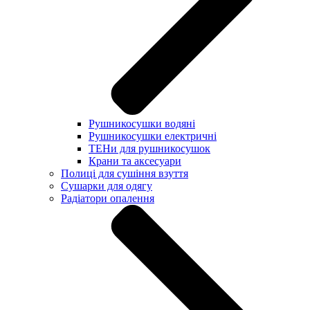
Рушникосушки водяні
Рушникосушки електричні
ТЕНи для рушникосушок
Крани та аксесуари
Полиці для сушіння взуття
Сушарки для одягу
Радіатори опалення