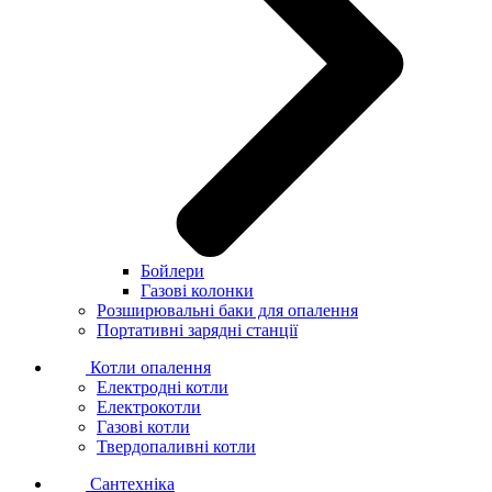
Бойлери
Газові колонки
Розширювальні баки для опалення
Портативні зарядні станції
Котли опалення
Електродні котли
Електрокотли
Газові котли
Твердопаливні котли
Сантехніка