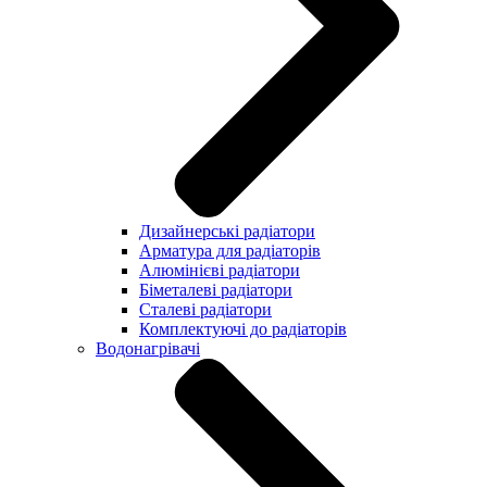
Дизайнерські радіатори
Арматура для радіаторів
Алюмінієві радіатори
Біметалеві радіатори
Сталеві радіатори
Комплектуючі до радіаторів
Водонагрівачі