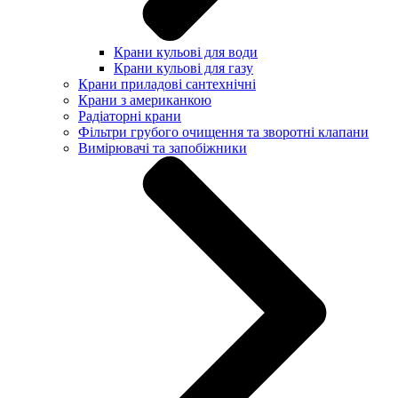
Крани кульові для води
Крани кульові для газу
Крани приладові сантехнічні
Крани з американкою
Радіаторні крани
Фільтри грубого очищення та зворотні клапани
Вимірювачі та запобіжники