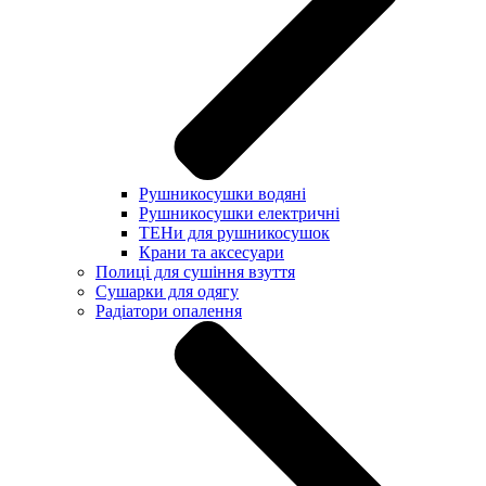
Рушникосушки водяні
Рушникосушки електричні
ТЕНи для рушникосушок
Крани та аксесуари
Полиці для сушіння взуття
Сушарки для одягу
Радіатори опалення