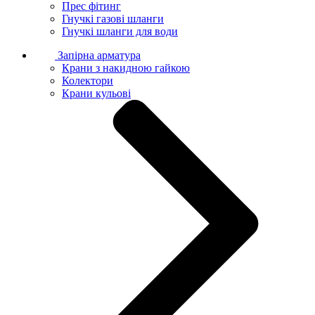
Прес фітинг
Гнучкі газові шланги
Гнучкі шланги для води
Запірна арматура
Крани з накидною гайкою
Колектори
Крани кульові