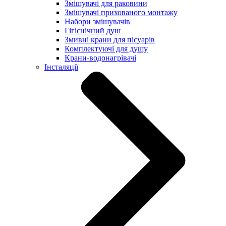
Змішувачі для раковини
Змішувачі прихованого монтажу
Набори змішувачів
Гігієнічний душ
Змивні крани для пісуарів
Комплектуючі для душу
Крани-водонагрівачі
Інсталяції