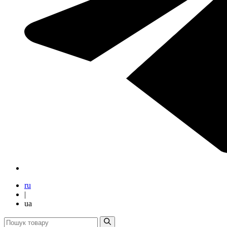
ru
|
ua