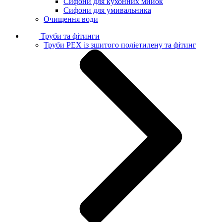
Сифони для кухонних мийок
Сифони для умивальника
Очищення води
Труби та фітинги
Труби PEX із зшитого поліетилену та фітинг