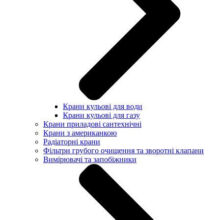
Крани кульові для води
Крани кульові для газу
Крани приладові сантехнічні
Крани з американкою
Радіаторні крани
Фільтри грубого очищення та зворотні клапани
Вимірювачі та запобіжники