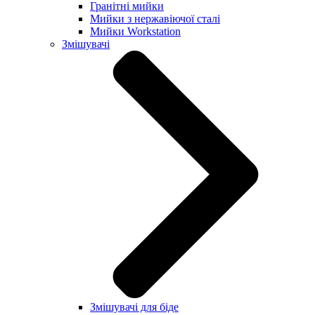
Гранітні мийки
Мийки з нержавіючої сталі
Мийки Workstation
Змішувачі
Змішувачі для біде