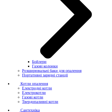
Бойлери
Газові колонки
Розширювальні баки для опалення
Портативні зарядні станції
Котли опалення
Електродні котли
Електрокотли
Газові котли
Твердопаливні котли
Сантехніка