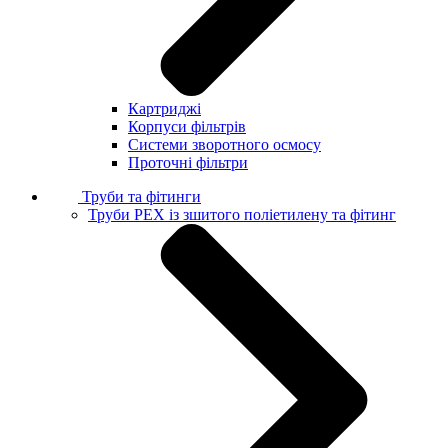
Картриджі
Корпуси фільтрів
Системи зворотного осмосу
Проточні фільтри
Труби та фітинги
Труби PEX із зшитого поліетилену та фітинг