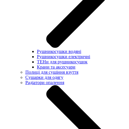
Рушникосушки водяні
Рушникосушки електричні
ТЕНи для рушникосушок
Крани та аксесуари
Полиці для сушіння взуття
Сушарки для одягу
Радіатори опалення