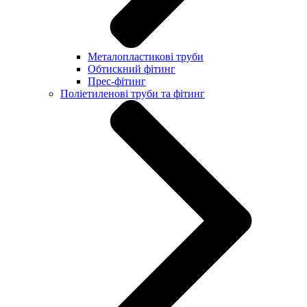
Металопластикові труби
Обтискний фітинг
Прес-фітинг
Поліетиленові труби та фітинг