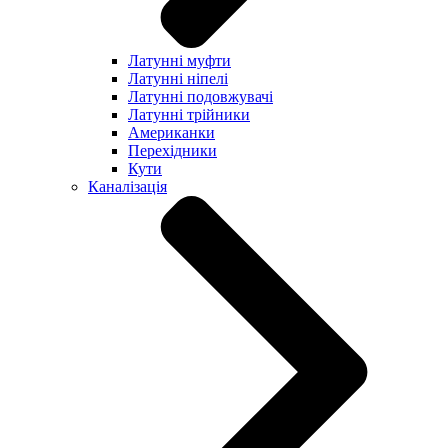
Латунні муфти
Латунні ніпелі
Латунні подовжувачі
Латунні трійники
Американки
Перехідники
Кути
Каналізація