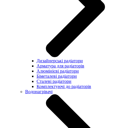
Дизайнерські радіатори
Арматура для радіаторів
Алюмінієві радіатори
Біметалеві радіатори
Сталеві радіатори
Комплектуючі до радіаторів
Водонагрівачі