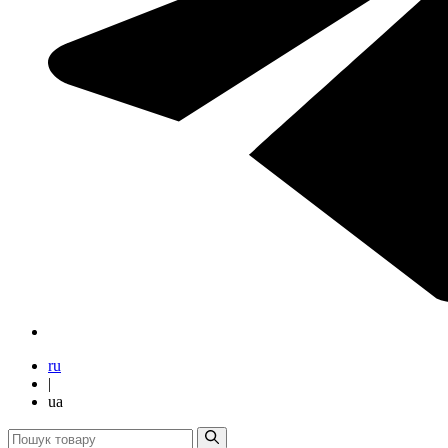
ru
|
ua