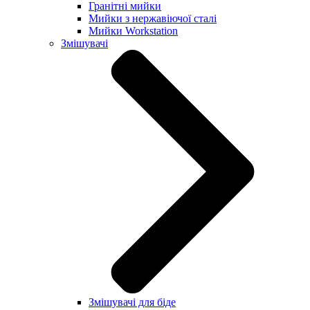
Гранітні мийки
Мийки з нержавіючої сталі
Мийки Workstation
Змішувачі
Змішувачі для біде