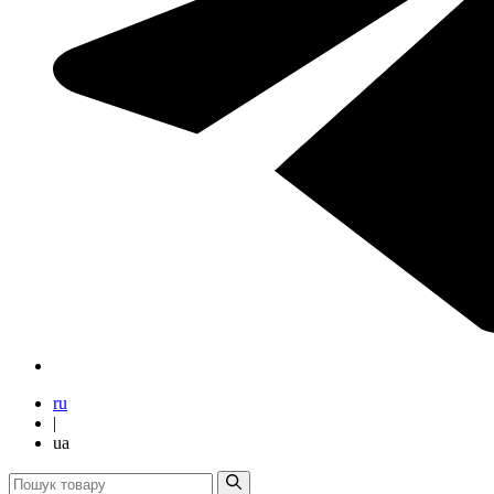
ru
|
ua