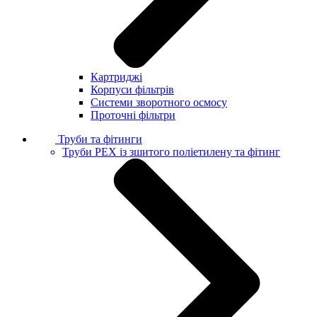
Картриджі
Корпуси фільтрів
Системи зворотного осмосу
Проточні фільтри
Труби та фітинги
Труби PEX із зшитого поліетилену та фітинг