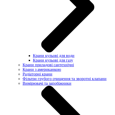
Крани кульові для води
Крани кульові для газу
Крани приладові сантехнічні
Крани з американкою
Радіаторні крани
Фільтри грубого очищення та зворотні клапани
Вимірювачі та запобіжники