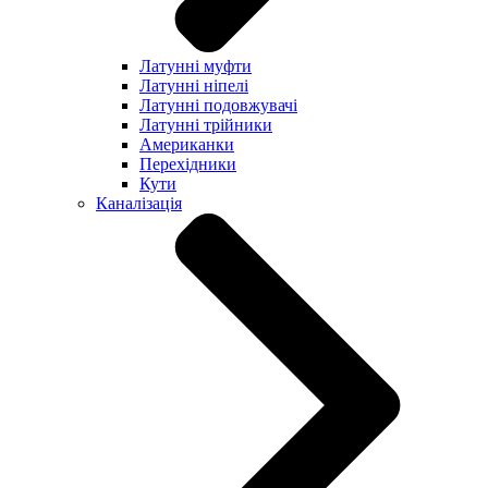
Латунні муфти
Латунні ніпелі
Латунні подовжувачі
Латунні трійники
Американки
Перехідники
Кути
Каналізація