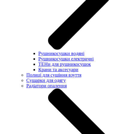
Рушникосушки водяні
Рушникосушки електричні
ТЕНи для рушникосушок
Крани та аксесуари
Полиці для сушіння взуття
Сушарки для одягу
Радіатори опалення