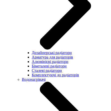
Дизайнерські радіатори
Арматура для радіаторів
Алюмінієві радіатори
Біметалеві радіатори
Сталеві радіатори
Комплектуючі до радіаторів
Водонагрівачі