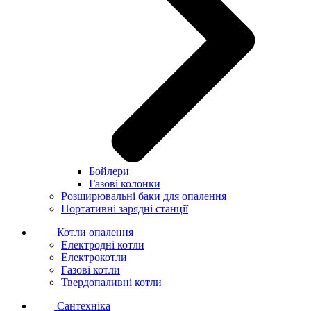
Бойлери
Газові колонки
Розширювальні баки для опалення
Портативні зарядні станції
Котли опалення
Електродні котли
Електрокотли
Газові котли
Твердопаливні котли
Сантехніка