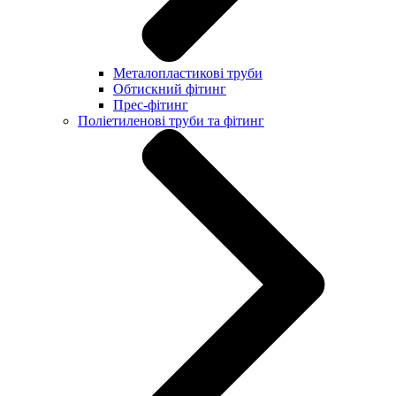
Металопластикові труби
Обтискний фітинг
Прес-фітинг
Поліетиленові труби та фітинг