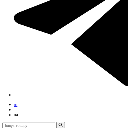
ru
|
ua