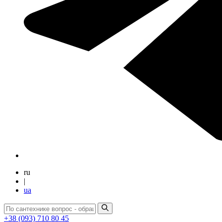
ru
|
ua
+38 (093) 710 80 45