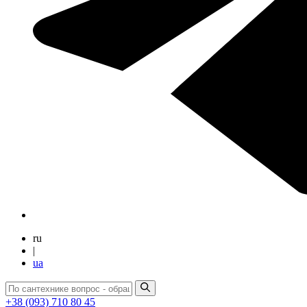
ru
|
ua
+38 (093) 710 80 45