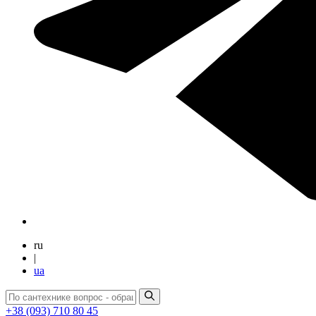
ru
|
ua
+38 (093) 710 80 45