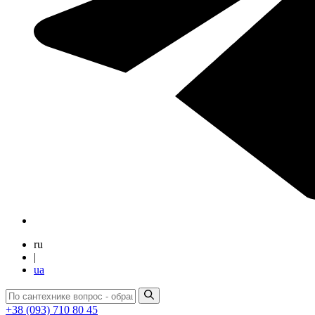
ru
|
ua
+38 (093) 710 80 45