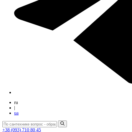
ru
|
ua
+38 (093) 710 80 45