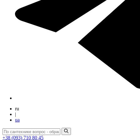
ru
|
ua
+38 (093) 710 80 45