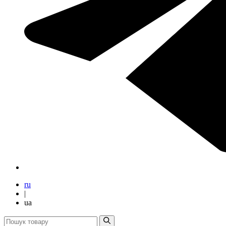
ru
|
ua