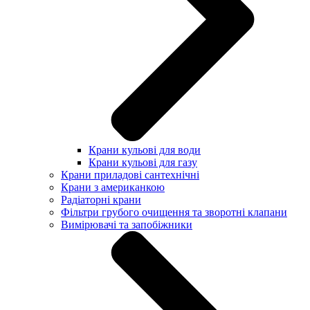
Крани кульові для води
Крани кульові для газу
Крани приладові сантехнічні
Крани з американкою
Радіаторні крани
Фільтри грубого очищення та зворотні клапани
Вимірювачі та запобіжники