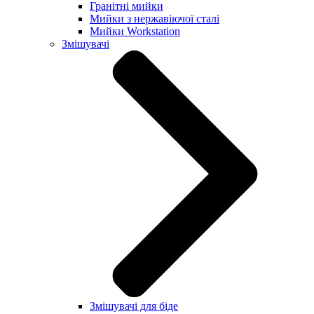
Гранітні мийки
Мийки з нержавіючої сталі
Мийки Workstation
Змішувачі
Змішувачі для біде