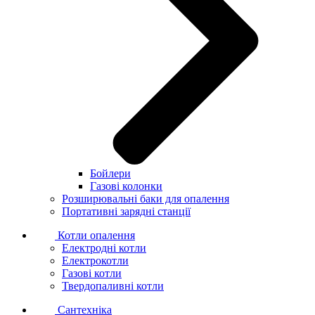
Бойлери
Газові колонки
Розширювальні баки для опалення
Портативні зарядні станції
Котли опалення
Електродні котли
Електрокотли
Газові котли
Твердопаливні котли
Сантехніка