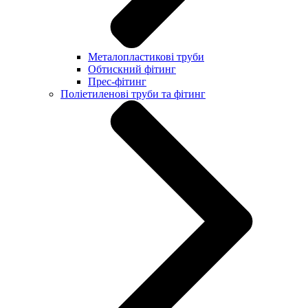
Металопластикові труби
Обтискний фітинг
Прес-фітинг
Поліетиленові труби та фітинг