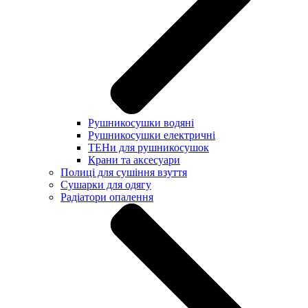
Рушникосушки водяні
Рушникосушки електричні
ТЕНи для рушникосушок
Крани та аксесуари
Полиці для сушіння взуття
Сушарки для одягу
Радіатори опалення