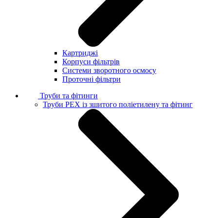
Картриджі
Корпуси фільтрів
Системи зворотного осмосу
Проточні фільтри
Труби та фітинги
Труби PEX із зшитого поліетилену та фітинг