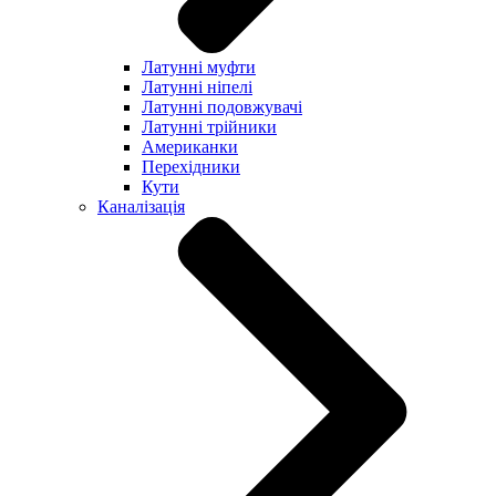
Латунні муфти
Латунні ніпелі
Латунні подовжувачі
Латунні трійники
Американки
Перехідники
Кути
Каналізація