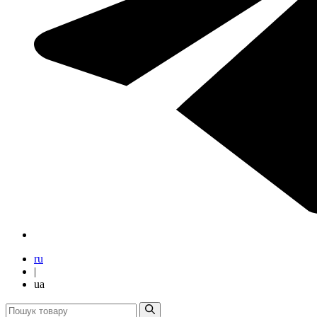
ru
|
ua