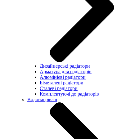
Дизайнерські радіатори
Арматура для радіаторів
Алюмінієві радіатори
Біметалеві радіатори
Сталеві радіатори
Комплектуючі до радіаторів
Водонагрівачі