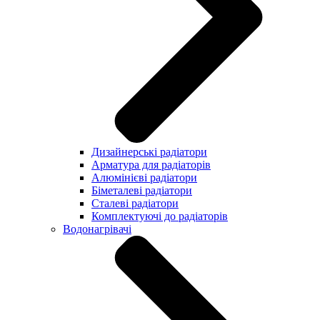
Дизайнерські радіатори
Арматура для радіаторів
Алюмінієві радіатори
Біметалеві радіатори
Сталеві радіатори
Комплектуючі до радіаторів
Водонагрівачі