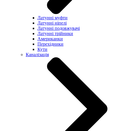
Латунні муфти
Латунні ніпелі
Латунні подовжувачі
Латунні трійники
Американки
Перехідники
Кути
Каналізація