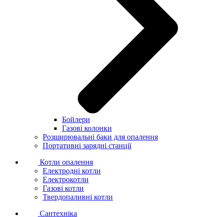
Бойлери
Газові колонки
Розширювальні баки для опалення
Портативні зарядні станції
Котли опалення
Електродні котли
Електрокотли
Газові котли
Твердопаливні котли
Сантехніка