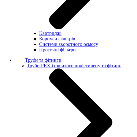
Картриджі
Корпуси фільтрів
Системи зворотного осмосу
Проточні фільтри
Труби та фітинги
Труби PEX із зшитого поліетилену та фітинг