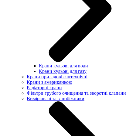
Крани кульові для води
Крани кульові для газу
Крани приладові сантехнічні
Крани з американкою
Радіаторні крани
Фільтри грубого очищення та зворотні клапани
Вимірювачі та запобіжники