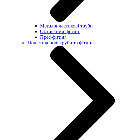
Металопластикові труби
Обтискний фітинг
Прес-фітинг
Поліетиленові труби та фітинг