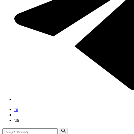
ru
|
ua