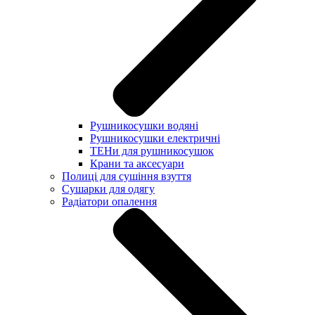
Рушникосушки водяні
Рушникосушки електричні
ТЕНи для рушникосушок
Крани та аксесуари
Полиці для сушіння взуття
Сушарки для одягу
Радіатори опалення