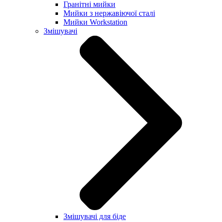
Гранітні мийки
Мийки з нержавіючої сталі
Мийки Workstation
Змішувачі
Змішувачі для біде