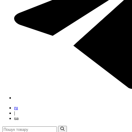
ru
|
ua