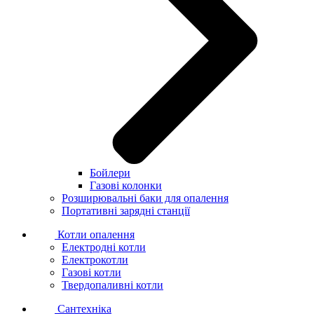
Бойлери
Газові колонки
Розширювальні баки для опалення
Портативні зарядні станції
Котли опалення
Електродні котли
Електрокотли
Газові котли
Твердопаливні котли
Сантехніка