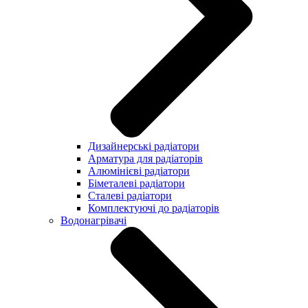
Дизайнерські радіатори
Арматура для радіаторів
Алюмінієві радіатори
Біметалеві радіатори
Сталеві радіатори
Комплектуючі до радіаторів
Водонагрівачі