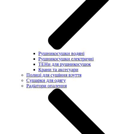
Рушникосушки водяні
Рушникосушки електричні
ТЕНи для рушникосушок
Крани та аксесуари
Полиці для сушіння взуття
Сушарки для одягу
Радіатори опалення