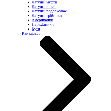
Латунні муфти
Латунні ніпелі
Латунні подовжувачі
Латунні трійники
Американки
Перехідники
Кути
Каналізація