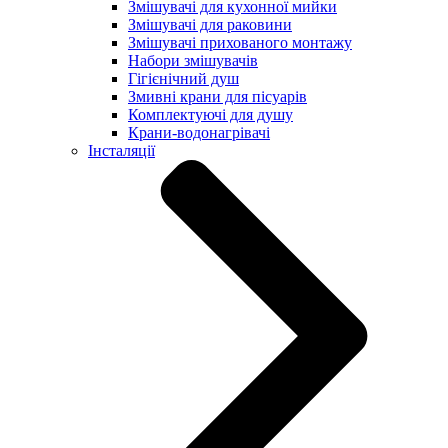
Змішувачі для кухонної мийки
Змішувачі для раковини
Змішувачі прихованого монтажу
Набори змішувачів
Гігієнічний душ
Змивні крани для пісуарів
Комплектуючі для душу
Крани-водонагрівачі
Інсталяції