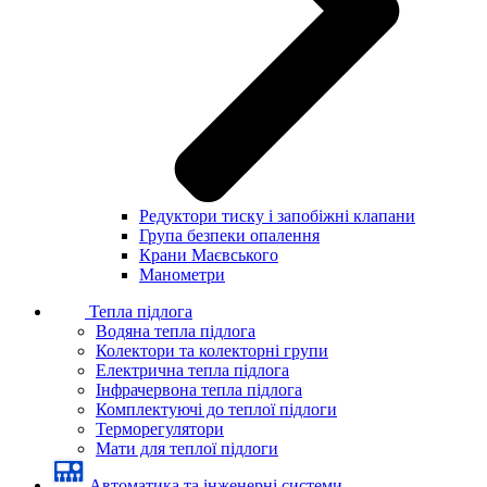
Редуктори тиску і запобіжні клапани
Група безпеки опалення
Крани Маєвського
Манометри
Тепла підлога
Водяна тепла підлога
Колектори та колекторні групи
Електрична тепла підлога
Інфрачервона тепла підлога
Комплектуючі до теплої підлоги
Терморегулятори
Мати для теплої підлоги
Автоматика та інженерні системи