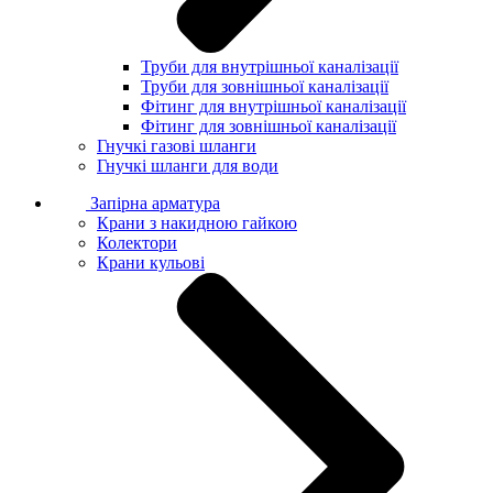
Труби для внутрішньої каналізації
Труби для зовнішньої каналізації
Фітинг для внутрішньої каналізації
Фітинг для зовнішньої каналізації
Гнучкі газові шланги
Гнучкі шланги для води
Запірна арматура
Крани з накидною гайкою
Колектори
Крани кульові