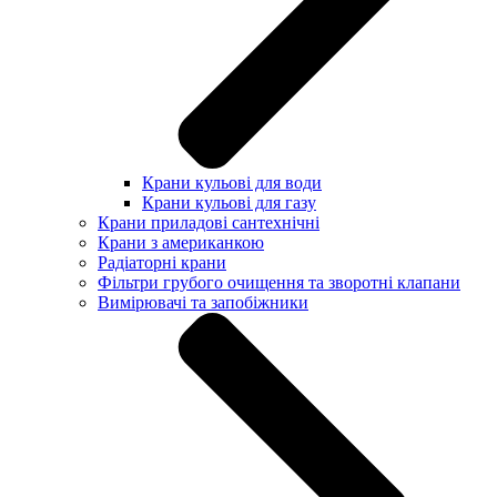
Крани кульові для води
Крани кульові для газу
Крани приладові сантехнічні
Крани з американкою
Радіаторні крани
Фільтри грубого очищення та зворотні клапани
Вимірювачі та запобіжники