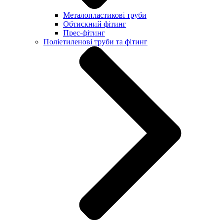
Металопластикові труби
Обтискний фітинг
Прес-фітинг
Поліетиленові труби та фітинг