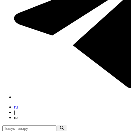
ru
|
ua