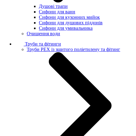
Душові трапи
Сифони для ванн
Сифони для кухонних мийок
Сифони для душових піддонів
Сифони для умивальника
Очищення води
Труби та фітинги
Труби PEX із зшитого поліетилену та фітинг