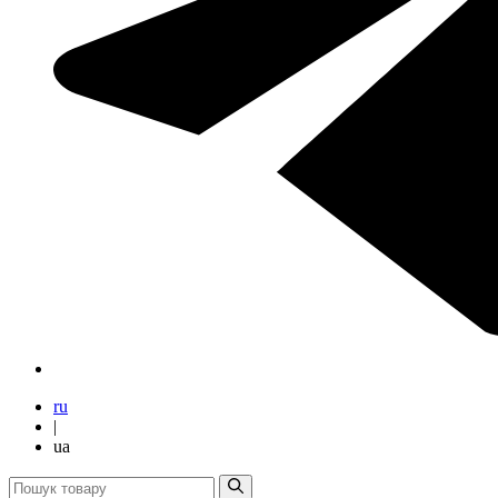
ru
|
ua