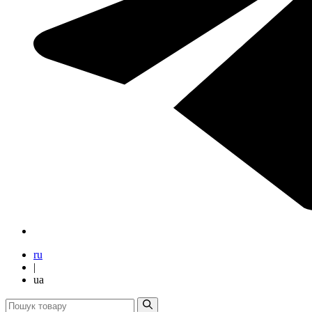
ru
|
ua