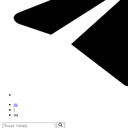
ru
|
ua