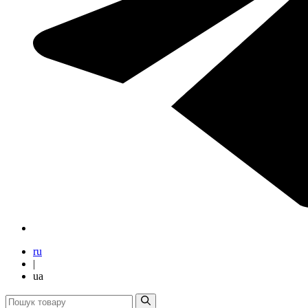
ru
|
ua