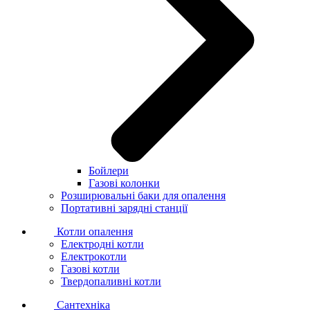
Бойлери
Газові колонки
Розширювальні баки для опалення
Портативні зарядні станції
Котли опалення
Електродні котли
Електрокотли
Газові котли
Твердопаливні котли
Сантехніка