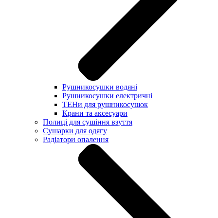
Рушникосушки водяні
Рушникосушки електричні
ТЕНи для рушникосушок
Крани та аксесуари
Полиці для сушіння взуття
Сушарки для одягу
Радіатори опалення