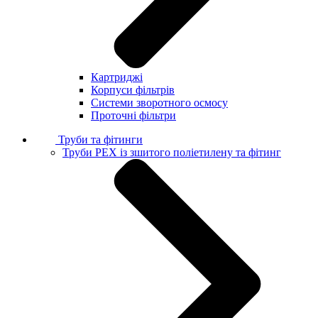
Картриджі
Корпуси фільтрів
Системи зворотного осмосу
Проточні фільтри
Труби та фітинги
Труби PEX із зшитого поліетилену та фітинг