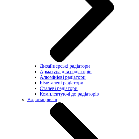
Дизайнерські радіатори
Арматура для радіаторів
Алюмінієві радіатори
Біметалеві радіатори
Сталеві радіатори
Комплектуючі до радіаторів
Водонагрівачі