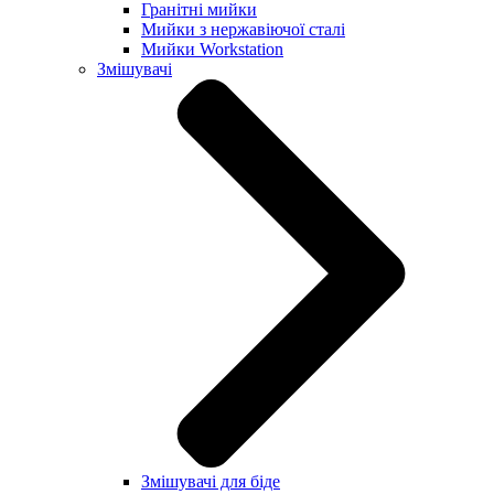
Гранітні мийки
Мийки з нержавіючої сталі
Мийки Workstation
Змішувачі
Змішувачі для біде