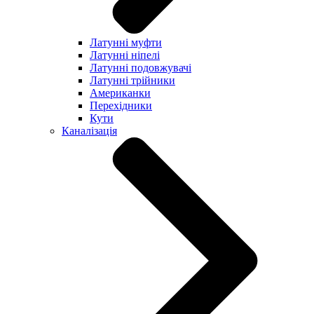
Латунні муфти
Латунні ніпелі
Латунні подовжувачі
Латунні трійники
Американки
Перехідники
Кути
Каналізація