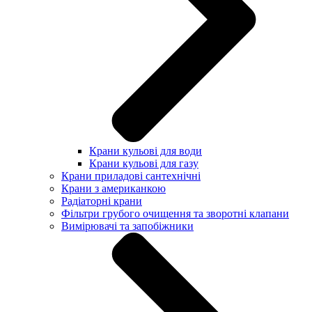
Крани кульові для води
Крани кульові для газу
Крани приладові сантехнічні
Крани з американкою
Радіаторні крани
Фільтри грубого очищення та зворотні клапани
Вимірювачі та запобіжники