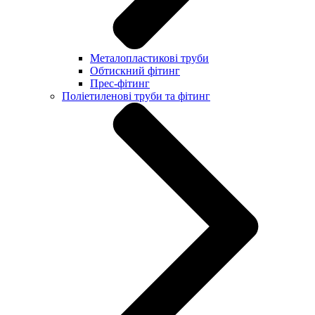
Металопластикові труби
Обтискний фітинг
Прес-фітинг
Поліетиленові труби та фітинг