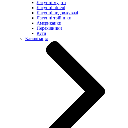
Латунні муфти
Латунні ніпелі
Латунні подовжувачі
Латунні трійники
Американки
Перехідники
Кути
Каналізація