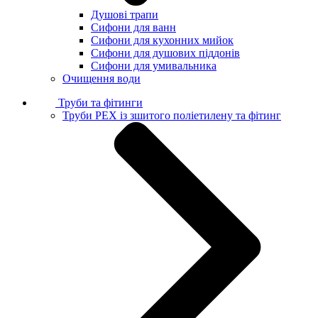
Душові трапи
Сифони для ванн
Сифони для кухонних мийок
Сифони для душових піддонів
Сифони для умивальника
Очищення води
Труби та фітинги
Труби PEX із зшитого поліетилену та фітинг