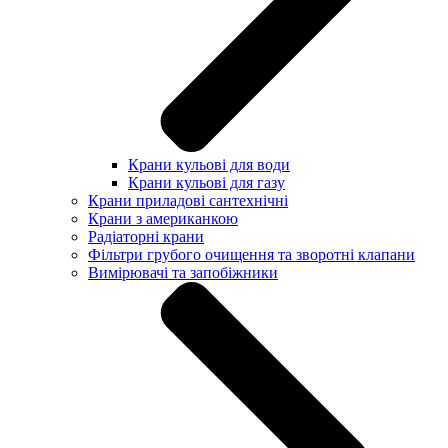
Крани кульові для води
Крани кульові для газу
Крани приладові сантехнічні
Крани з американкою
Радіаторні крани
Фільтри грубого очищення та зворотні клапани
Вимірювачі та запобіжники