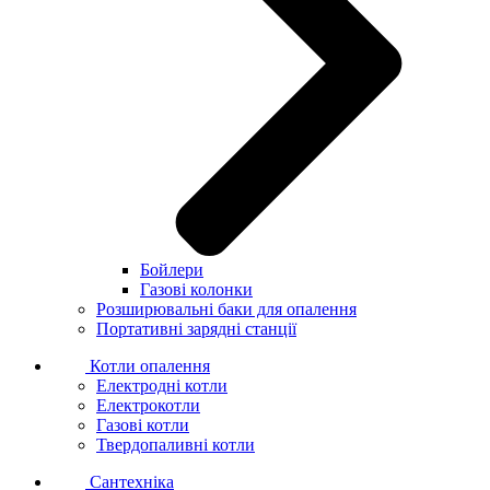
Бойлери
Газові колонки
Розширювальні баки для опалення
Портативні зарядні станції
Котли опалення
Електродні котли
Електрокотли
Газові котли
Твердопаливні котли
Сантехніка