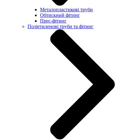
Металопластикові труби
Обтискний фітинг
Прес-фітинг
Поліетиленові труби та фітинг