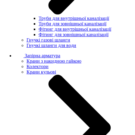
Труби для внутрішньої каналізації
Труби для зовнішньої каналізації
Фітинг для внутрішньої каналізації
Фітинг для зовнішньої каналізації
Гнучкі газові шланги
Гнучкі шланги для води
Запірна арматура
Крани з накидною гайкою
Колектори
Крани кульові