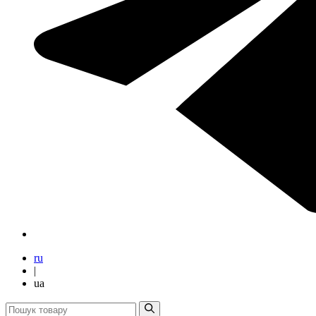
ru
|
ua