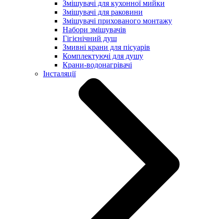
Змішувачі для кухонної мийки
Змішувачі для раковини
Змішувачі прихованого монтажу
Набори змішувачів
Гігієнічний душ
Змивні крани для пісуарів
Комплектуючі для душу
Крани-водонагрівачі
Інсталяції