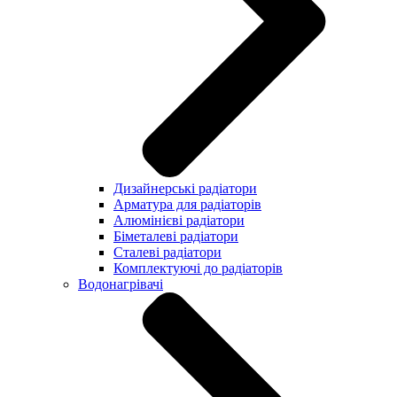
Дизайнерські радіатори
Арматура для радіаторів
Алюмінієві радіатори
Біметалеві радіатори
Сталеві радіатори
Комплектуючі до радіаторів
Водонагрівачі