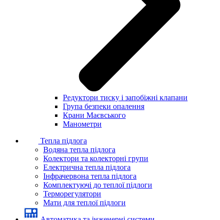
Редуктори тиску і запобіжні клапани
Група безпеки опалення
Крани Маєвського
Манометри
Тепла підлога
Водяна тепла підлога
Колектори та колекторні групи
Електрична тепла підлога
Інфрачервона тепла підлога
Комплектуючі до теплої підлоги
Терморегулятори
Мати для теплої підлоги
Автоматика та інженерні системи