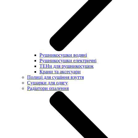
Рушникосушки водяні
Рушникосушки електричні
ТЕНи для рушникосушок
Крани та аксесуари
Полиці для сушіння взуття
Сушарки для одягу
Радіатори опалення