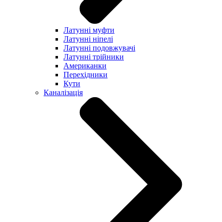
Латунні муфти
Латунні ніпелі
Латунні подовжувачі
Латунні трійники
Американки
Перехідники
Кути
Каналізація