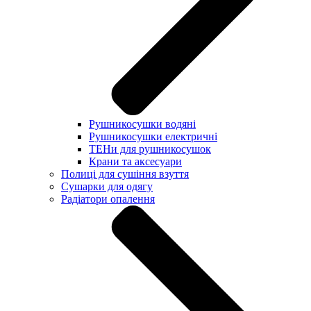
Рушникосушки водяні
Рушникосушки електричні
ТЕНи для рушникосушок
Крани та аксесуари
Полиці для сушіння взуття
Сушарки для одягу
Радіатори опалення