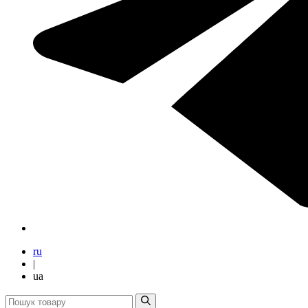
ru
|
ua