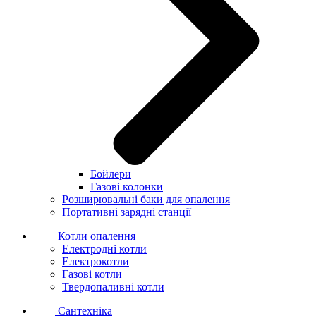
Бойлери
Газові колонки
Розширювальні баки для опалення
Портативні зарядні станції
Котли опалення
Електродні котли
Електрокотли
Газові котли
Твердопаливні котли
Сантехніка