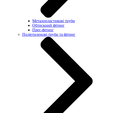
Металопластикові труби
Обтискний фітинг
Прес-фітинг
Поліетиленові труби та фітинг