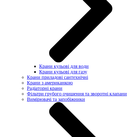
Крани кульові для води
Крани кульові для газу
Крани приладові сантехнічні
Крани з американкою
Радіаторні крани
Фільтри грубого очищення та зворотні клапани
Вимірювачі та запобіжники