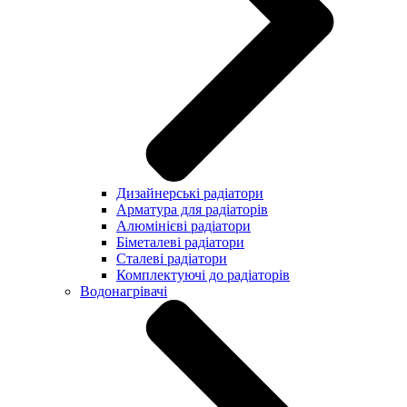
Дизайнерські радіатори
Арматура для радіаторів
Алюмінієві радіатори
Біметалеві радіатори
Сталеві радіатори
Комплектуючі до радіаторів
Водонагрівачі