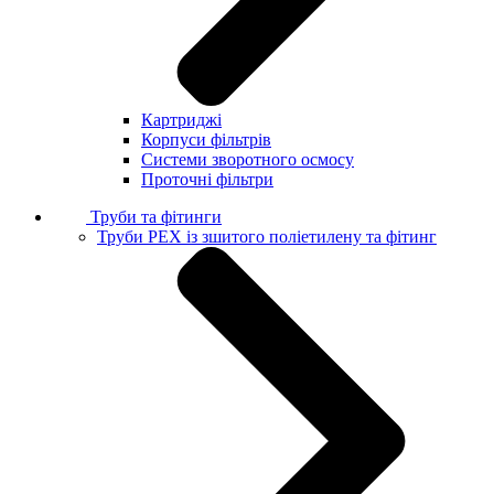
Картриджі
Корпуси фільтрів
Системи зворотного осмосу
Проточні фільтри
Труби та фітинги
Труби PEX із зшитого поліетилену та фітинг