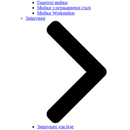
Гранітні мийки
Мийки з нержавіючої сталі
Мийки Workstation
Змішувачі
Змішувачі для біде