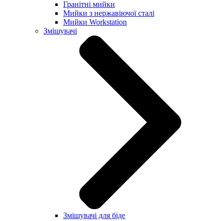
Гранітні мийки
Мийки з нержавіючої сталі
Мийки Workstation
Змішувачі
Змішувачі для біде