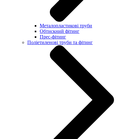
Металопластикові труби
Обтискний фітинг
Прес-фітинг
Поліетиленові труби та фітинг