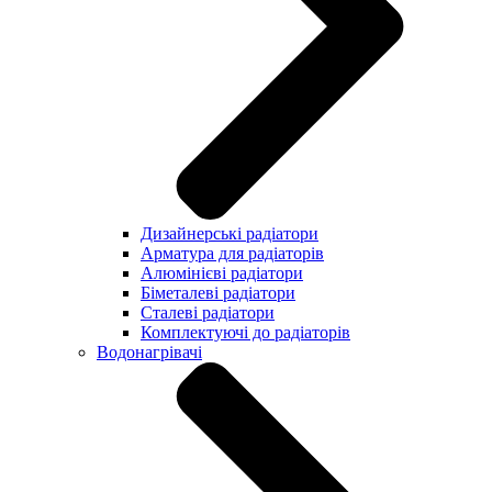
Дизайнерські радіатори
Арматура для радіаторів
Алюмінієві радіатори
Біметалеві радіатори
Сталеві радіатори
Комплектуючі до радіаторів
Водонагрівачі