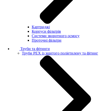
Картриджі
Корпуси фільтрів
Системи зворотного осмосу
Проточні фільтри
Труби та фітинги
Труби PEX із зшитого поліетилену та фітинг