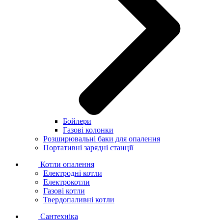
Бойлери
Газові колонки
Розширювальні баки для опалення
Портативні зарядні станції
Котли опалення
Електродні котли
Електрокотли
Газові котли
Твердопаливні котли
Сантехніка