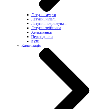
Латунні муфти
Латунні ніпелі
Латунні подовжувачі
Латунні трійники
Американки
Перехідники
Кути
Каналізація