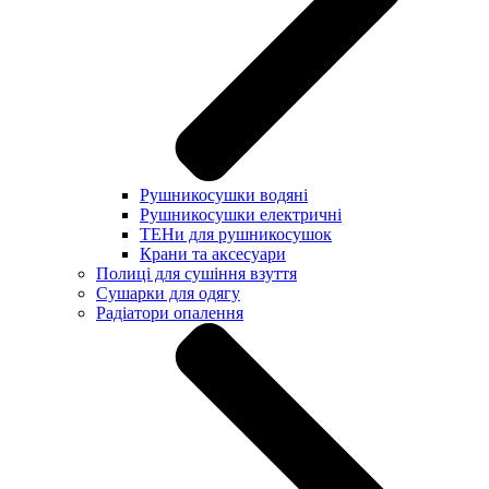
Рушникосушки водяні
Рушникосушки електричні
ТЕНи для рушникосушок
Крани та аксесуари
Полиці для сушіння взуття
Сушарки для одягу
Радіатори опалення