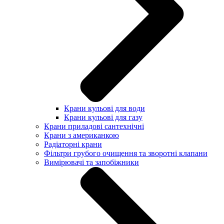
Крани кульові для води
Крани кульові для газу
Крани приладові сантехнічні
Крани з американкою
Радіаторні крани
Фільтри грубого очищення та зворотні клапани
Вимірювачі та запобіжники