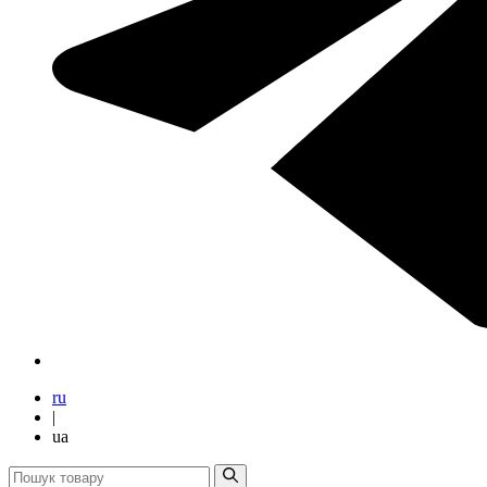
ru
|
ua