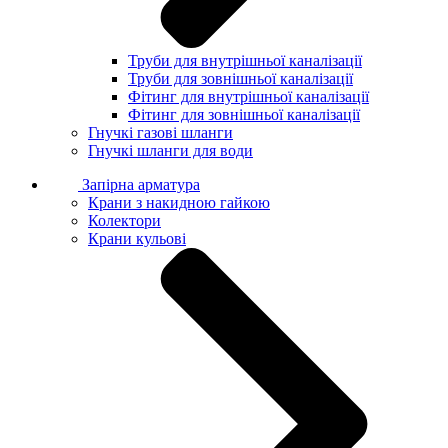
Труби для внутрішньої каналізації
Труби для зовнішньої каналізації
Фітинг для внутрішньої каналізації
Фітинг для зовнішньої каналізації
Гнучкі газові шланги
Гнучкі шланги для води
Запірна арматура
Крани з накидною гайкою
Колектори
Крани кульові