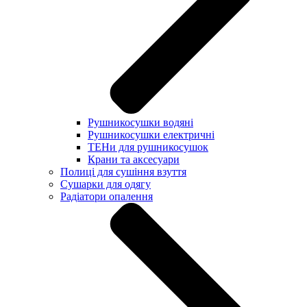
Рушникосушки водяні
Рушникосушки електричні
ТЕНи для рушникосушок
Крани та аксесуари
Полиці для сушіння взуття
Сушарки для одягу
Радіатори опалення