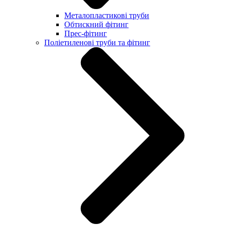
Металопластикові труби
Обтискний фітинг
Прес-фітинг
Поліетиленові труби та фітинг