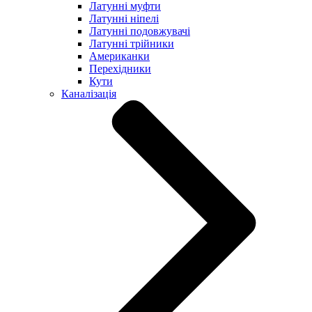
Латунні муфти
Латунні ніпелі
Латунні подовжувачі
Латунні трійники
Американки
Перехідники
Кути
Каналізація