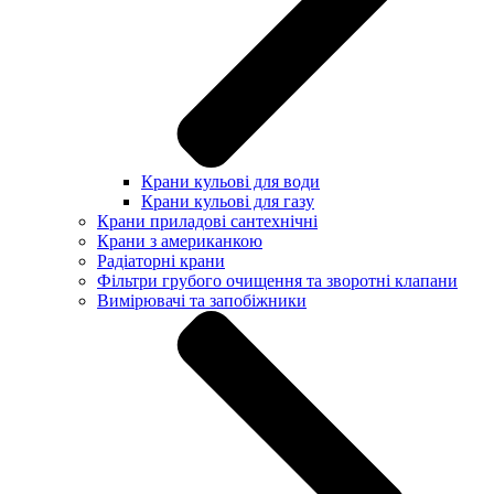
Крани кульові для води
Крани кульові для газу
Крани приладові сантехнічні
Крани з американкою
Радіаторні крани
Фільтри грубого очищення та зворотні клапани
Вимірювачі та запобіжники