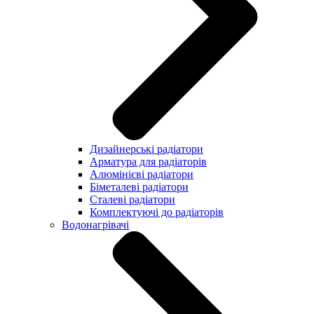
Дизайнерські радіатори
Арматура для радіаторів
Алюмінієві радіатори
Біметалеві радіатори
Сталеві радіатори
Комплектуючі до радіаторів
Водонагрівачі