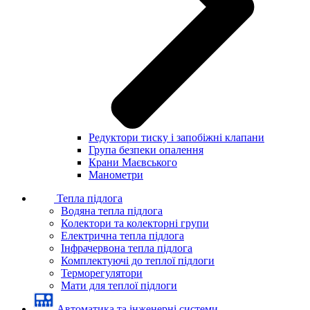
Редуктори тиску і запобіжні клапани
Група безпеки опалення
Крани Маєвського
Манометри
Тепла підлога
Водяна тепла підлога
Колектори та колекторні групи
Електрична тепла підлога
Інфрачервона тепла підлога
Комплектуючі до теплої підлоги
Терморегулятори
Мати для теплої підлоги
Автоматика та інженерні системи