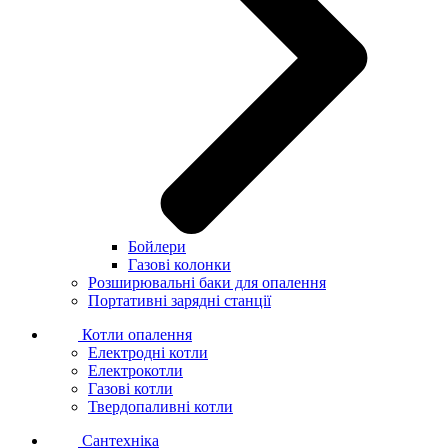
Бойлери
Газові колонки
Розширювальні баки для опалення
Портативні зарядні станції
Котли опалення
Електродні котли
Електрокотли
Газові котли
Твердопаливні котли
Сантехніка