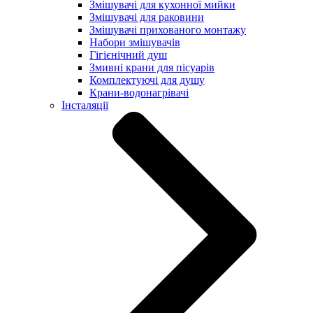
Змішувачі для кухонної мийки
Змішувачі для раковини
Змішувачі прихованого монтажу
Набори змішувачів
Гігієнічний душ
Змивні крани для пісуарів
Комплектуючі для душу
Крани-водонагрівачі
Інсталяції