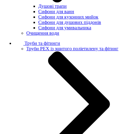
Душові трапи
Сифони для ванн
Сифони для кухонних мийок
Сифони для душових піддонів
Сифони для умивальника
Очищення води
Труби та фітинги
Труби PEX із зшитого поліетилену та фітинг