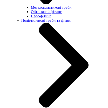
Металопластикові труби
Обтискний фітинг
Прес-фітинг
Поліетиленові труби та фітинг