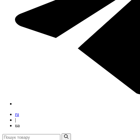
ru
|
ua