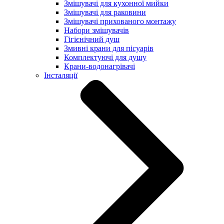
Змішувачі для кухонної мийки
Змішувачі для раковини
Змішувачі прихованого монтажу
Набори змішувачів
Гігієнічний душ
Змивні крани для пісуарів
Комплектуючі для душу
Крани-водонагрівачі
Інсталяції