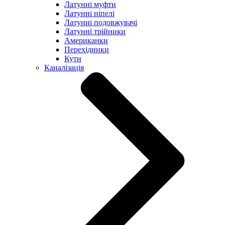
Латунні муфти
Латунні ніпелі
Латунні подовжувачі
Латунні трійники
Американки
Перехідники
Кути
Каналізація