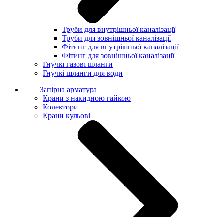
Труби для внутрішньої каналізації
Труби для зовнішньої каналізації
Фітинг для внутрішньої каналізації
Фітинг для зовнішньої каналізації
Гнучкі газові шланги
Гнучкі шланги для води
Запірна арматура
Крани з накидною гайкою
Колектори
Крани кульові