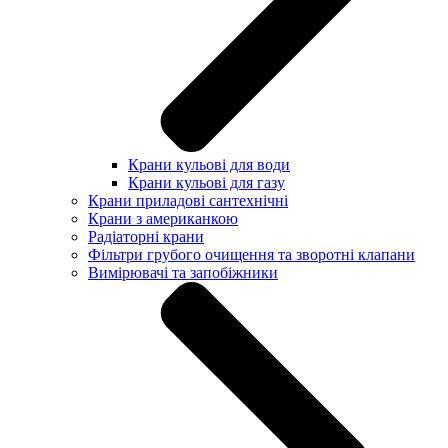
Крани кульові для води
Крани кульові для газу
Крани приладові сантехнічні
Крани з американкою
Радіаторні крани
Фільтри грубого очищення та зворотні клапани
Вимірювачі та запобіжники