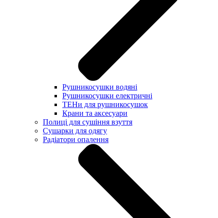
Рушникосушки водяні
Рушникосушки електричні
ТЕНи для рушникосушок
Крани та аксесуари
Полиці для сушіння взуття
Сушарки для одягу
Радіатори опалення