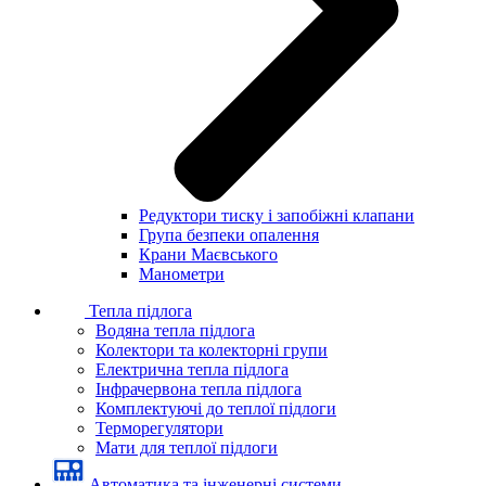
Редуктори тиску і запобіжні клапани
Група безпеки опалення
Крани Маєвського
Манометри
Тепла підлога
Водяна тепла підлога
Колектори та колекторні групи
Електрична тепла підлога
Інфрачервона тепла підлога
Комплектуючі до теплої підлоги
Терморегулятори
Мати для теплої підлоги
Автоматика та інженерні системи