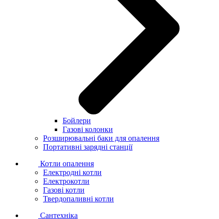
Бойлери
Газові колонки
Розширювальні баки для опалення
Портативні зарядні станції
Котли опалення
Електродні котли
Електрокотли
Газові котли
Твердопаливні котли
Сантехніка