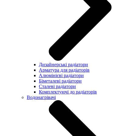
Дизайнерські радіатори
Арматура для радіаторів
Алюмінієві радіатори
Біметалеві радіатори
Сталеві радіатори
Комплектуючі до радіаторів
Водонагрівачі