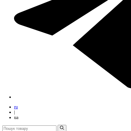
ru
|
ua