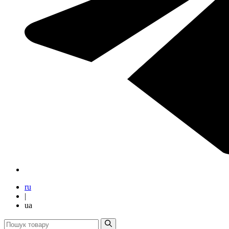
ru
|
ua