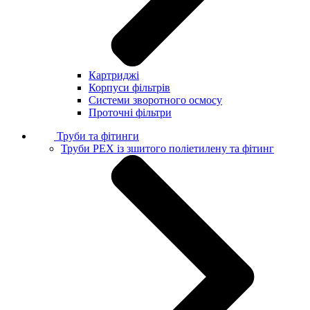
Картриджі
Корпуси фільтрів
Системи зворотного осмосу
Проточні фільтри
Труби та фітинги
Труби PEX із зшитого поліетилену та фітинг