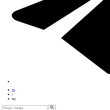
ru
|
ua