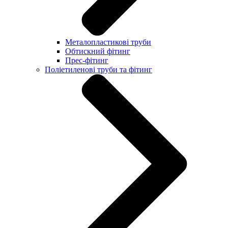
Металопластикові труби
Обтискний фітинг
Прес-фітинг
Поліетиленові труби та фітинг