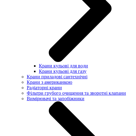
Крани кульові для води
Крани кульові для газу
Крани приладові сантехнічні
Крани з американкою
Радіаторні крани
Фільтри грубого очищення та зворотні клапани
Вимірювачі та запобіжники