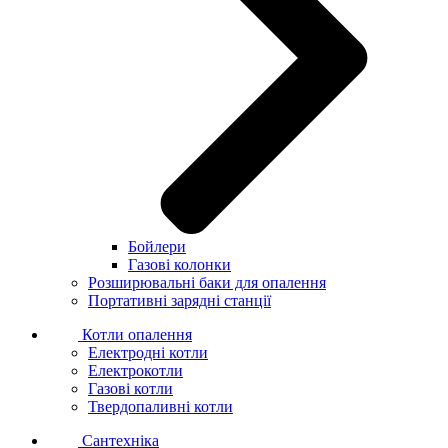
Бойлери
Газові колонки
Розширювальні баки для опалення
Портативні зарядні станції
Котли опалення
Електродні котли
Електрокотли
Газові котли
Твердопаливні котли
Сантехніка