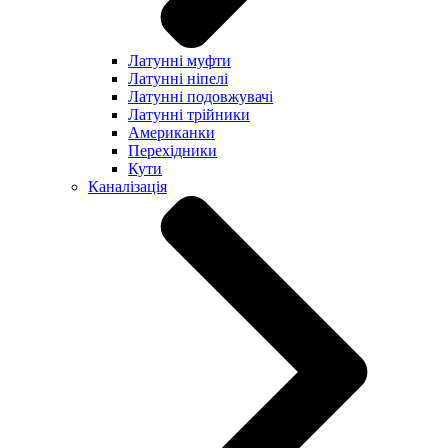
Латунні муфти
Латунні ніпелі
Латунні подовжувачі
Латунні трійники
Американки
Перехідники
Кути
Каналізація