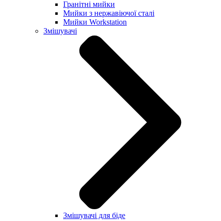
Гранітні мийки
Мийки з нержавіючої сталі
Мийки Workstation
Змішувачі
Змішувачі для біде