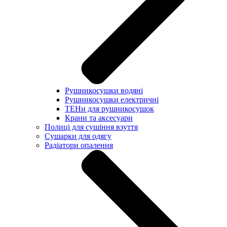
Рушникосушки водяні
Рушникосушки електричні
ТЕНи для рушникосушок
Крани та аксесуари
Полиці для сушіння взуття
Сушарки для одягу
Радіатори опалення