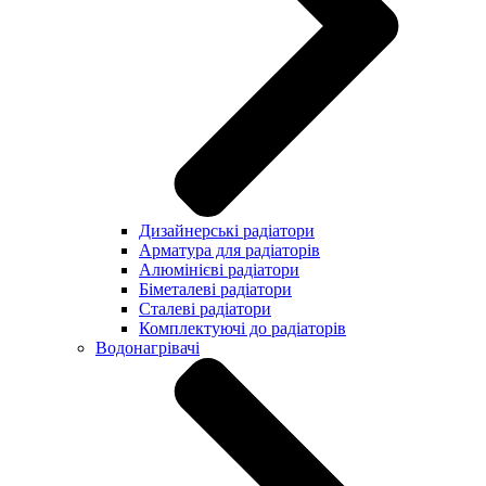
Дизайнерські радіатори
Арматура для радіаторів
Алюмінієві радіатори
Біметалеві радіатори
Сталеві радіатори
Комплектуючі до радіаторів
Водонагрівачі