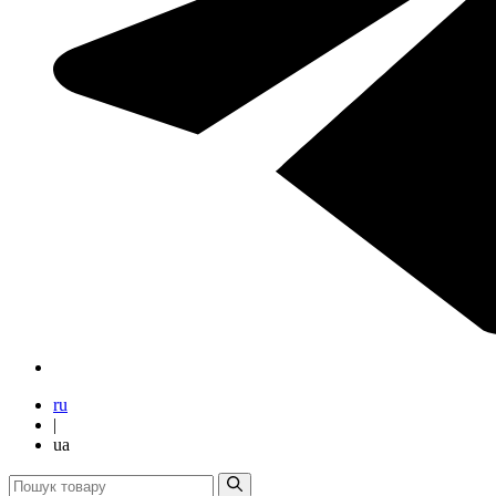
ru
|
ua