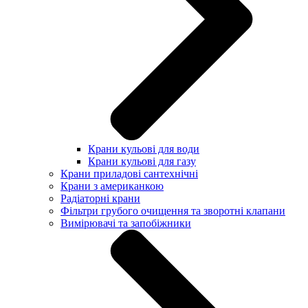
Крани кульові для води
Крани кульові для газу
Крани приладові сантехнічні
Крани з американкою
Радіаторні крани
Фільтри грубого очищення та зворотні клапани
Вимірювачі та запобіжники