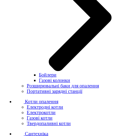
Бойлери
Газові колонки
Розширювальні баки для опалення
Портативні зарядні станції
Котли опалення
Електродні котли
Електрокотли
Газові котли
Твердопаливні котли
Сантехніка