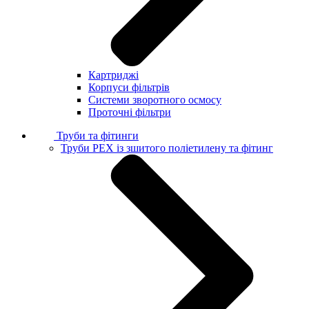
Картриджі
Корпуси фільтрів
Системи зворотного осмосу
Проточні фільтри
Труби та фітинги
Труби PEX із зшитого поліетилену та фітинг