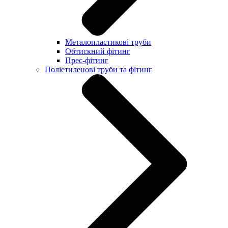
Металопластикові труби
Обтискний фітинг
Прес-фітинг
Поліетиленові труби та фітинг