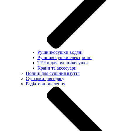
Рушникосушки водяні
Рушникосушки електричні
ТЕНи для рушникосушок
Крани та аксесуари
Полиці для сушіння взуття
Сушарки для одягу
Радіатори опалення