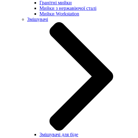
Гранітні мийки
Мийки з нержавіючої сталі
Мийки Workstation
Змішувачі
Змішувачі для біде