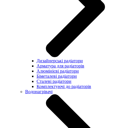
Дизайнерські радіатори
Арматура для радіаторів
Алюмінієві радіатори
Біметалеві радіатори
Сталеві радіатори
Комплектуючі до радіаторів
Водонагрівачі