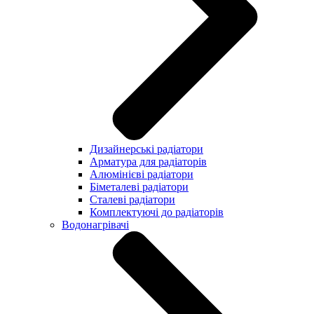
Дизайнерські радіатори
Арматура для радіаторів
Алюмінієві радіатори
Біметалеві радіатори
Сталеві радіатори
Комплектуючі до радіаторів
Водонагрівачі