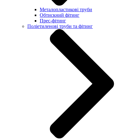
Металопластикові труби
Обтискний фітинг
Прес-фітинг
Поліетиленові труби та фітинг