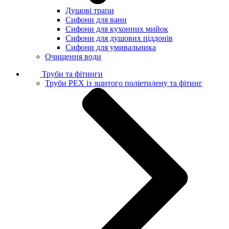
Душові трапи
Сифони для ванн
Сифони для кухонних мийок
Сифони для душових піддонів
Сифони для умивальника
Очищення води
Труби та фітинги
Труби PEX із зшитого поліетилену та фітинг