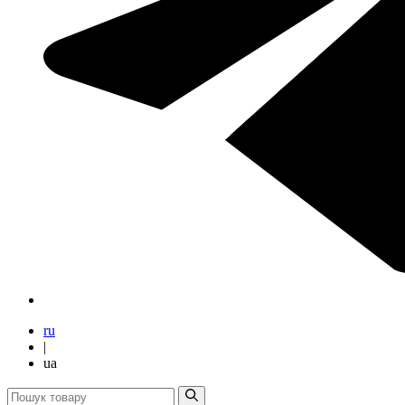
ru
|
ua