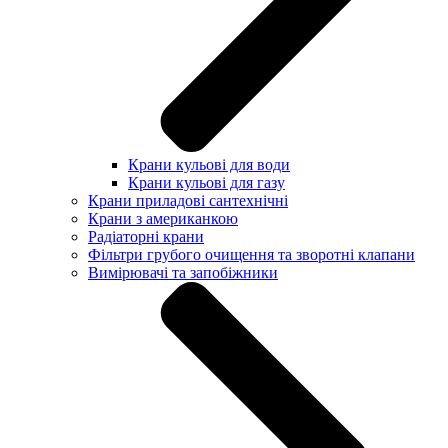
Крани кульові для води
Крани кульові для газу
Крани приладові сантехнічні
Крани з американкою
Радіаторні крани
Фільтри грубого очищення та зворотні клапани
Вимірювачі та запобіжники