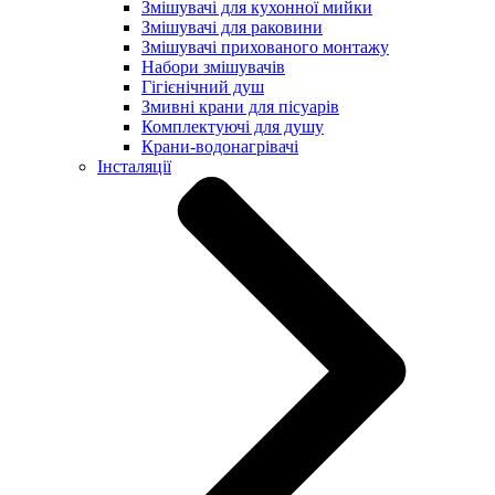
Змішувачі для кухонної мийки
Змішувачі для раковини
Змішувачі прихованого монтажу
Набори змішувачів
Гігієнічний душ
Змивні крани для пісуарів
Комплектуючі для душу
Крани-водонагрівачі
Інсталяції