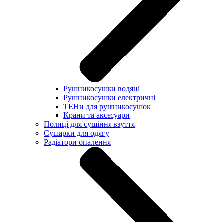
Рушникосушки водяні
Рушникосушки електричні
ТЕНи для рушникосушок
Крани та аксесуари
Полиці для сушіння взуття
Сушарки для одягу
Радіатори опалення