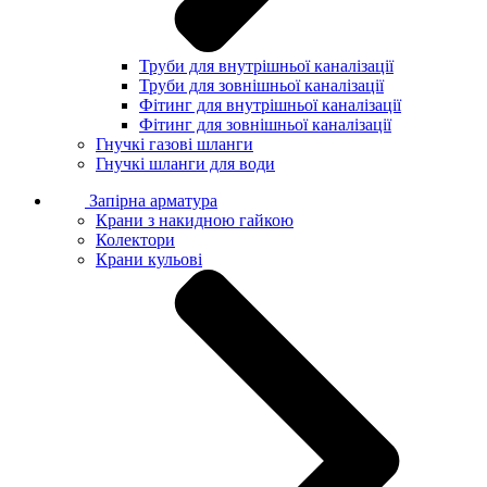
Труби для внутрішньої каналізації
Труби для зовнішньої каналізації
Фітинг для внутрішньої каналізації
Фітинг для зовнішньої каналізації
Гнучкі газові шланги
Гнучкі шланги для води
Запірна арматура
Крани з накидною гайкою
Колектори
Крани кульові