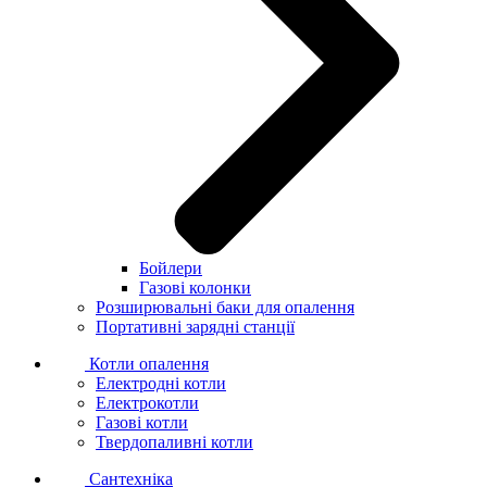
Бойлери
Газові колонки
Розширювальні баки для опалення
Портативні зарядні станції
Котли опалення
Електродні котли
Електрокотли
Газові котли
Твердопаливні котли
Сантехніка