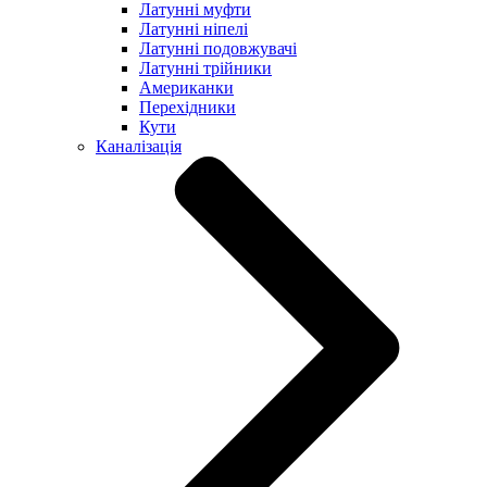
Латунні муфти
Латунні ніпелі
Латунні подовжувачі
Латунні трійники
Американки
Перехідники
Кути
Каналізація