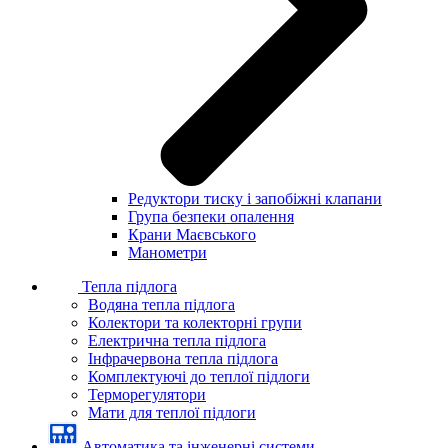
Редуктори тиску і запобіжні клапани
Група безпеки опалення
Крани Маєвського
Манометри
Тепла підлога
Водяна тепла підлога
Колектори та колекторні групи
Електрична тепла підлога
Інфрачервона тепла підлога
Комплектуючі до теплої підлоги
Терморегулятори
Мати для теплої підлоги
Автоматика та інженерні системи