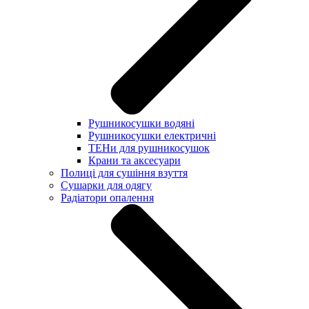
Рушникосушки водяні
Рушникосушки електричні
ТЕНи для рушникосушок
Крани та аксесуари
Полиці для сушіння взуття
Сушарки для одягу
Радіатори опалення