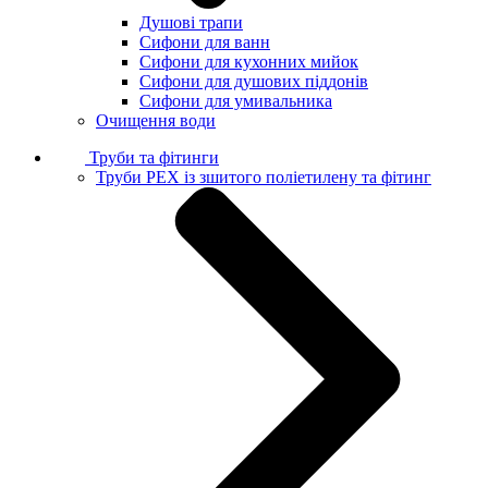
Душові трапи
Сифони для ванн
Сифони для кухонних мийок
Сифони для душових піддонів
Сифони для умивальника
Очищення води
Труби та фітинги
Труби PEX із зшитого поліетилену та фітинг