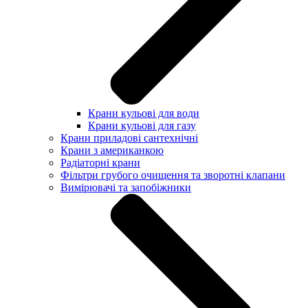
Крани кульові для води
Крани кульові для газу
Крани приладові сантехнічні
Крани з американкою
Радіаторні крани
Фільтри грубого очищення та зворотні клапани
Вимірювачі та запобіжники