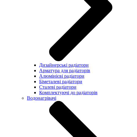
Дизайнерські радіатори
Арматура для радіаторів
Алюмінієві радіатори
Біметалеві радіатори
Сталеві радіатори
Комплектуючі до радіаторів
Водонагрівачі