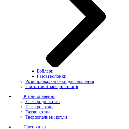
Бойлери
Газові колонки
Розширювальні баки для опалення
Портативні зарядні станції
Котли опалення
Електродні котли
Електрокотли
Газові котли
Твердопаливні котли
Сантехніка