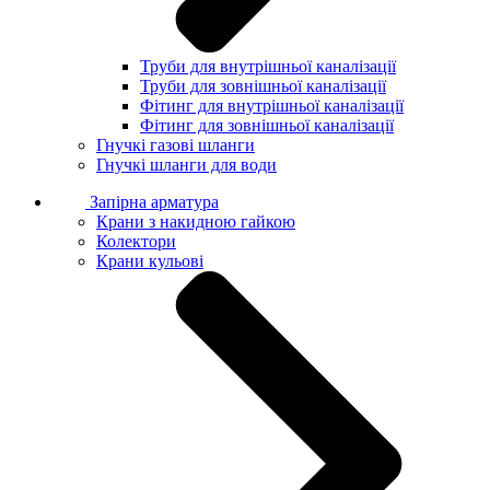
Труби для внутрішньої каналізації
Труби для зовнішньої каналізації
Фітинг для внутрішньої каналізації
Фітинг для зовнішньої каналізації
Гнучкі газові шланги
Гнучкі шланги для води
Запірна арматура
Крани з накидною гайкою
Колектори
Крани кульові