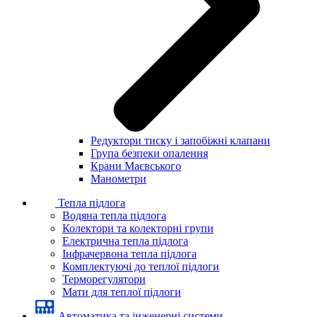
Редуктори тиску і запобіжні клапани
Група безпеки опалення
Крани Маєвського
Манометри
Тепла підлога
Водяна тепла підлога
Колектори та колекторні групи
Електрична тепла підлога
Інфрачервона тепла підлога
Комплектуючі до теплої підлоги
Терморегулятори
Мати для теплої підлоги
Автоматика та інженерні системи