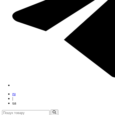
ru
|
ua