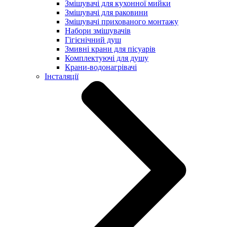
Змішувачі для кухонної мийки
Змішувачі для раковини
Змішувачі прихованого монтажу
Набори змішувачів
Гігієнічний душ
Змивні крани для пісуарів
Комплектуючі для душу
Крани-водонагрівачі
Інсталяції