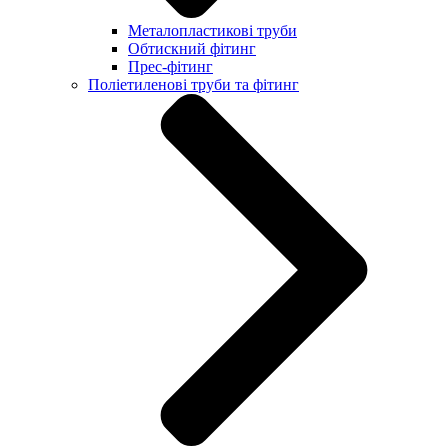
Металопластикові труби
Обтискний фітинг
Прес-фітинг
Поліетиленові труби та фітинг