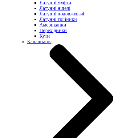
Латунні муфти
Латунні ніпелі
Латунні подовжувачі
Латунні трійники
Американки
Перехідники
Кути
Каналізація