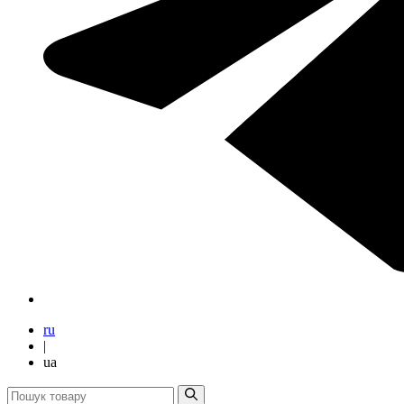
ru
|
ua