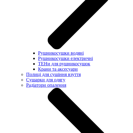
Рушникосушки водяні
Рушникосушки електричні
ТЕНи для рушникосушок
Крани та аксесуари
Полиці для сушіння взуття
Сушарки для одягу
Радіатори опалення