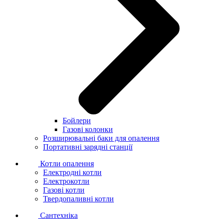
Бойлери
Газові колонки
Розширювальні баки для опалення
Портативні зарядні станції
Котли опалення
Електродні котли
Електрокотли
Газові котли
Твердопаливні котли
Сантехніка