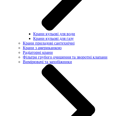
Крани кульові для води
Крани кульові для газу
Крани приладові сантехнічні
Крани з американкою
Радіаторні крани
Фільтри грубого очищення та зворотні клапани
Вимірювачі та запобіжники