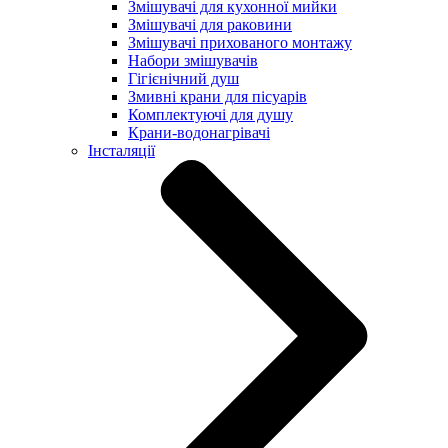
Змішувачі для кухонної мийки
Змішувачі для раковини
Змішувачі прихованого монтажу
Набори змішувачів
Гігієнічний душ
Змивні крани для пісуарів
Комплектуючі для душу
Крани-водонагрівачі
Інсталяції