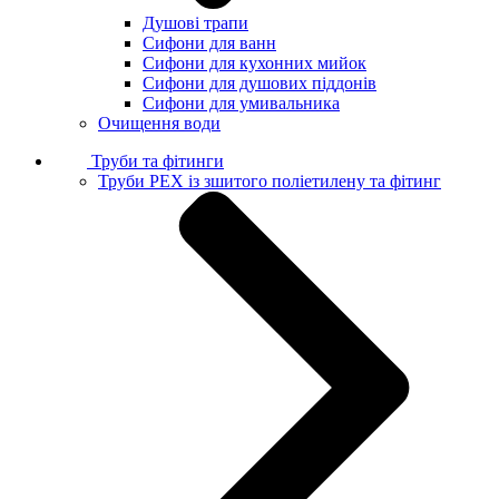
Душові трапи
Сифони для ванн
Сифони для кухонних мийок
Сифони для душових піддонів
Сифони для умивальника
Очищення води
Труби та фітинги
Труби PEX із зшитого поліетилену та фітинг