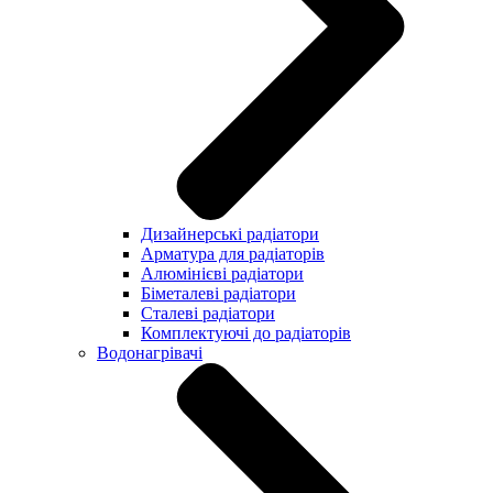
Дизайнерські радіатори
Арматура для радіаторів
Алюмінієві радіатори
Біметалеві радіатори
Сталеві радіатори
Комплектуючі до радіаторів
Водонагрівачі