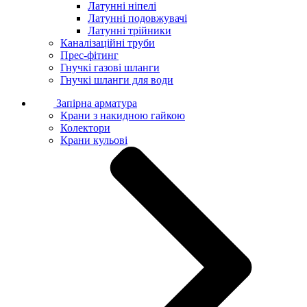
Латунні ніпелі
Латунні подовжувачі
Латунні трійники
Каналізаційні труби
Прес-фітинг
Гнучкі газові шланги
Гнучкі шланги для води
Запірна арматура
Крани з накидною гайкою
Колектори
Крани кульові