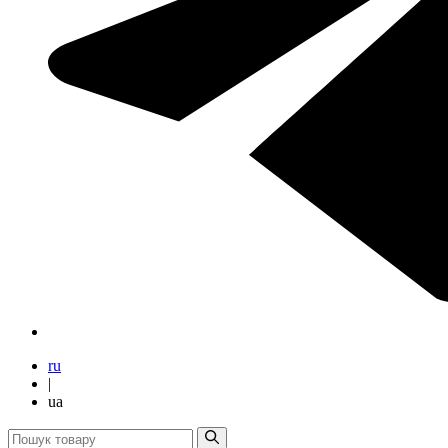
ru
|
ua