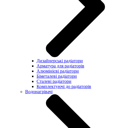
Дизайнерські радіатори
Арматура для радіаторів
Алюмінієві радіатори
Біметалеві радіатори
Сталеві радіатори
Комплектуючі до радіаторів
Водонагрівачі