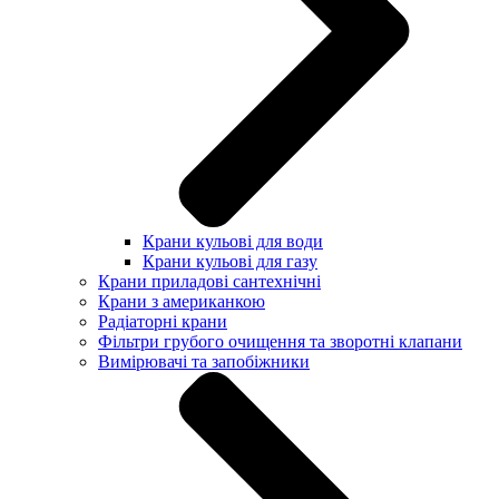
Крани кульові для води
Крани кульові для газу
Крани приладові сантехнічні
Крани з американкою
Радіаторні крани
Фільтри грубого очищення та зворотні клапани
Вимірювачі та запобіжники