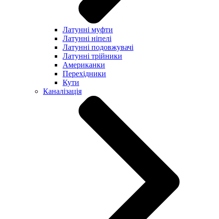
Латунні муфти
Латунні ніпелі
Латунні подовжувачі
Латунні трійники
Американки
Перехідники
Кути
Каналізація