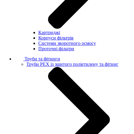
Картриджі
Корпуси фільтрів
Системи зворотного осмосу
Проточні фільтри
Труби та фітинги
Труби PEX із зшитого поліетилену та фітинг