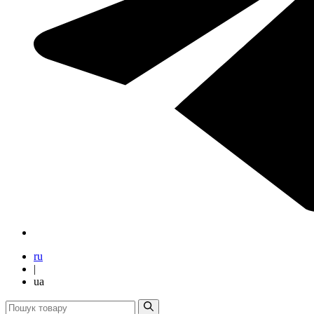
ru
|
ua