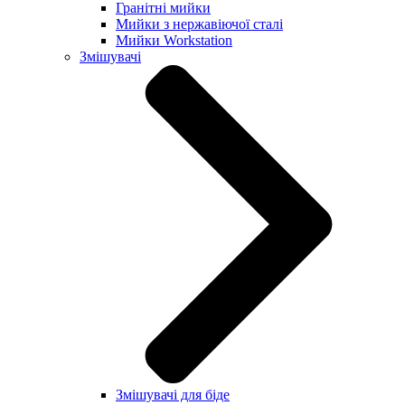
Гранітні мийки
Мийки з нержавіючої сталі
Мийки Workstation
Змішувачі
Змішувачі для біде