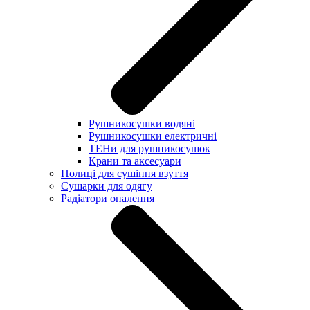
Рушникосушки водяні
Рушникосушки електричні
ТЕНи для рушникосушок
Крани та аксесуари
Полиці для сушіння взуття
Сушарки для одягу
Радіатори опалення