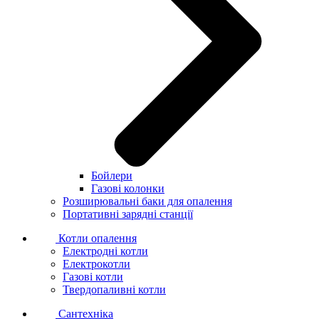
Бойлери
Газові колонки
Розширювальні баки для опалення
Портативні зарядні станції
Котли опалення
Електродні котли
Електрокотли
Газові котли
Твердопаливні котли
Сантехніка