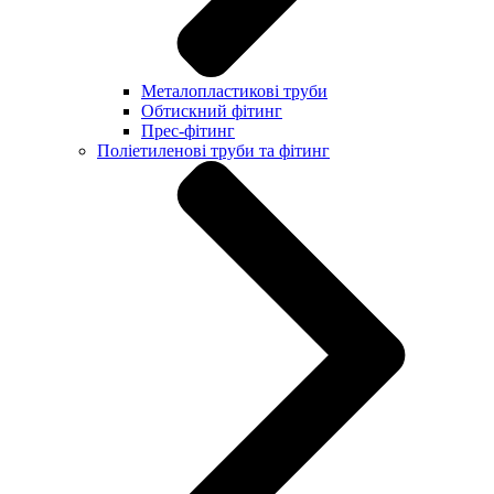
Металопластикові труби
Обтискний фітинг
Прес-фітинг
Поліетиленові труби та фітинг