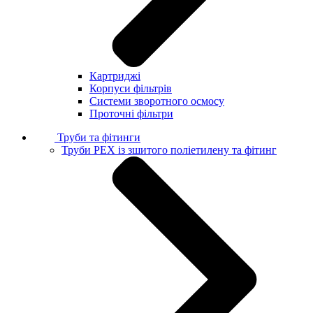
Картриджі
Корпуси фільтрів
Системи зворотного осмосу
Проточні фільтри
Труби та фітинги
Труби PEX із зшитого поліетилену та фітинг