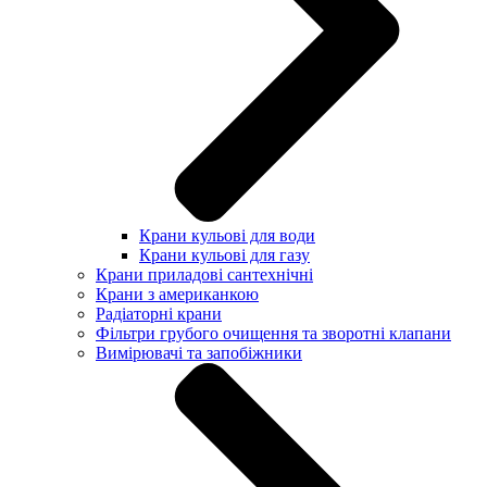
Крани кульові для води
Крани кульові для газу
Крани приладові сантехнічні
Крани з американкою
Радіаторні крани
Фільтри грубого очищення та зворотні клапани
Вимірювачі та запобіжники