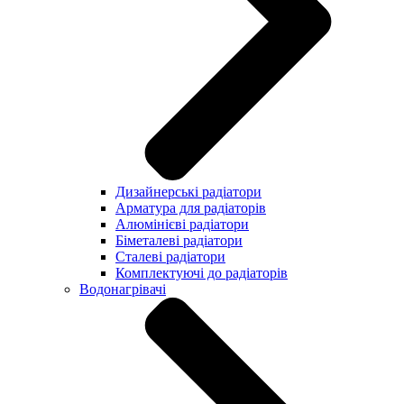
Дизайнерські радіатори
Арматура для радіаторів
Алюмінієві радіатори
Біметалеві радіатори
Сталеві радіатори
Комплектуючі до радіаторів
Водонагрівачі