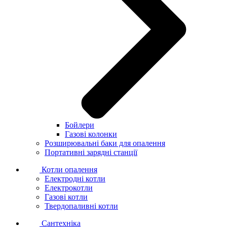
Бойлери
Газові колонки
Розширювальні баки для опалення
Портативні зарядні станції
Котли опалення
Електродні котли
Електрокотли
Газові котли
Твердопаливні котли
Сантехніка