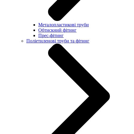
Металопластикові труби
Обтискний фітинг
Прес-фітинг
Поліетиленові труби та фітинг