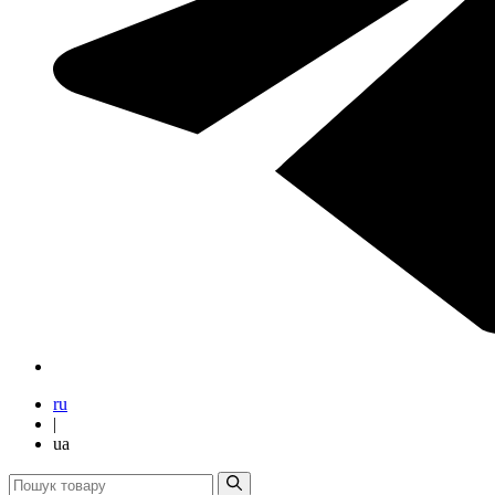
ru
|
ua