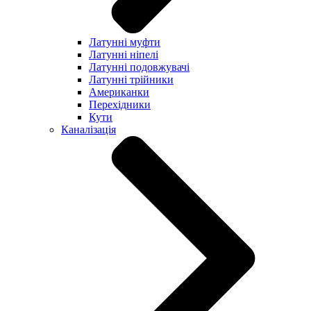
Латунні муфти
Латунні ніпелі
Латунні подовжувачі
Латунні трійники
Американки
Перехідники
Кути
Каналізація