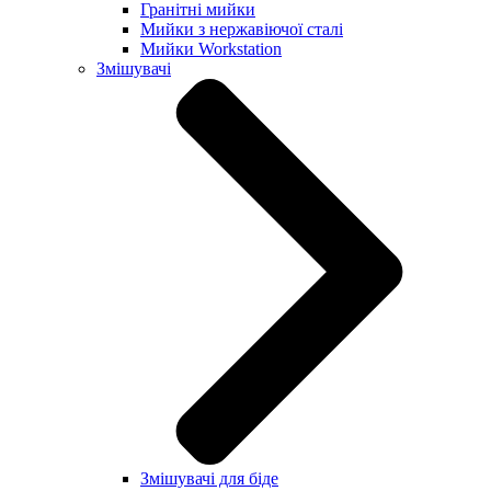
Гранітні мийки
Мийки з нержавіючої сталі
Мийки Workstation
Змішувачі
Змішувачі для біде