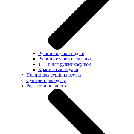
Рушникосушки водяні
Рушникосушки електричні
ТЕНи для рушникосушок
Крани та аксесуари
Полиці для сушіння взуття
Сушарки для одягу
Радіатори опалення