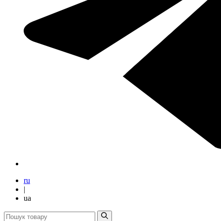
ru
|
ua