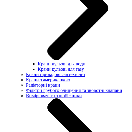
Крани кульові для води
Крани кульові для газу
Крани приладові сантехнічні
Крани з американкою
Радіаторні крани
Фільтри грубого очищення та зворотні клапани
Вимірювачі та запобіжники