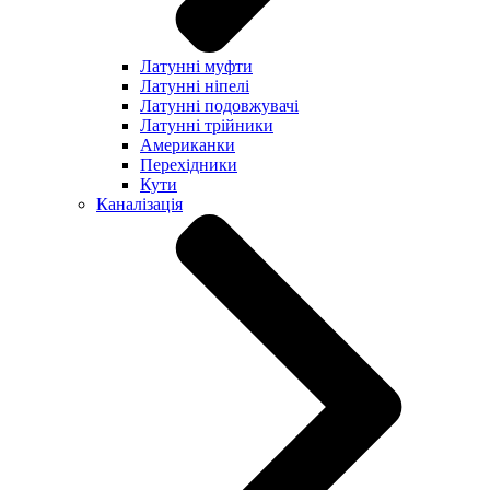
Латунні муфти
Латунні ніпелі
Латунні подовжувачі
Латунні трійники
Американки
Перехідники
Кути
Каналізація