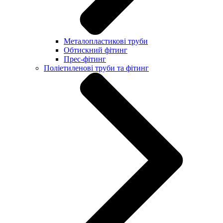
Металопластикові труби
Обтискний фітинг
Прес-фітинг
Поліетиленові труби та фітинг