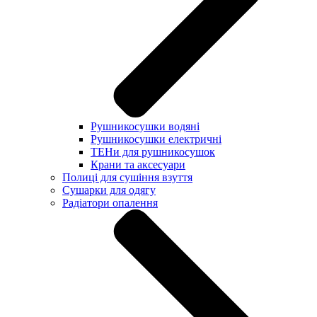
Рушникосушки водяні
Рушникосушки електричні
ТЕНи для рушникосушок
Крани та аксесуари
Полиці для сушіння взуття
Сушарки для одягу
Радіатори опалення