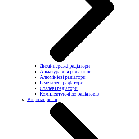
Дизайнерські радіатори
Арматура для радіаторів
Алюмінієві радіатори
Біметалеві радіатори
Сталеві радіатори
Комплектуючі до радіаторів
Водонагрівачі