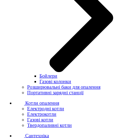
Бойлери
Газові колонки
Розширювальні баки для опалення
Портативні зарядні станції
Котли опалення
Електродні котли
Електрокотли
Газові котли
Твердопаливні котли
Сантехніка