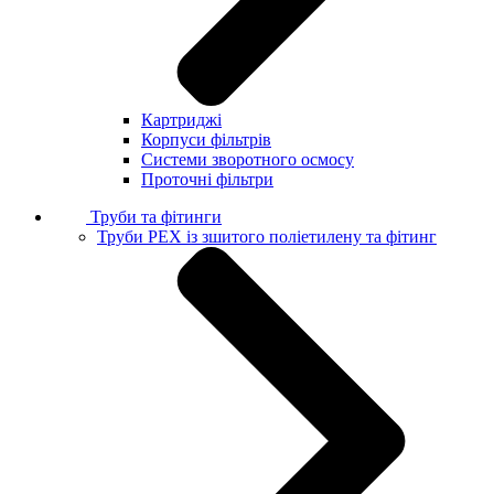
Картриджі
Корпуси фільтрів
Системи зворотного осмосу
Проточні фільтри
Труби та фітинги
Труби PEX із зшитого поліетилену та фітинг