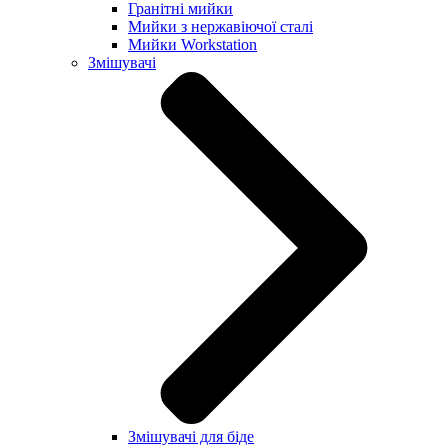
Гранітні мийки
Мийки з нержавіючої сталі
Мийки Workstation
Змішувачі
Змішувачі для біде