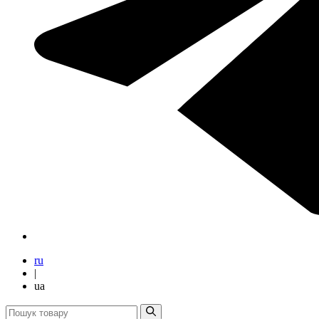
ru
|
ua