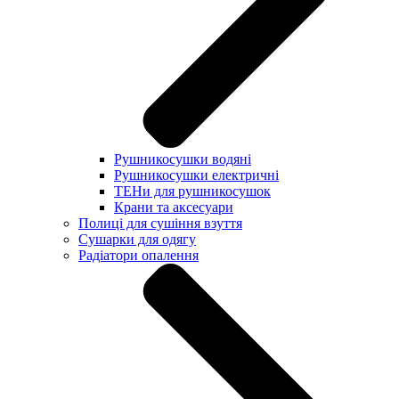
Рушникосушки водяні
Рушникосушки електричні
ТЕНи для рушникосушок
Крани та аксесуари
Полиці для сушіння взуття
Сушарки для одягу
Радіатори опалення