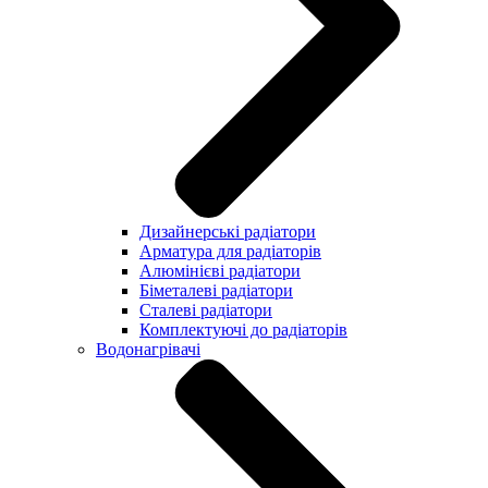
Дизайнерські радіатори
Арматура для радіаторів
Алюмінієві радіатори
Біметалеві радіатори
Сталеві радіатори
Комплектуючі до радіаторів
Водонагрівачі