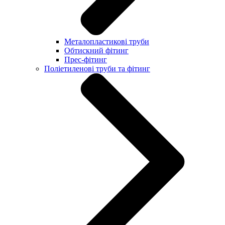
Металопластикові труби
Обтискний фітинг
Прес-фітинг
Поліетиленові труби та фітинг