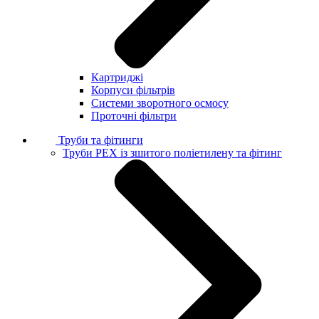
Картриджі
Корпуси фільтрів
Системи зворотного осмосу
Проточні фільтри
Труби та фітинги
Труби PEX із зшитого поліетилену та фітинг