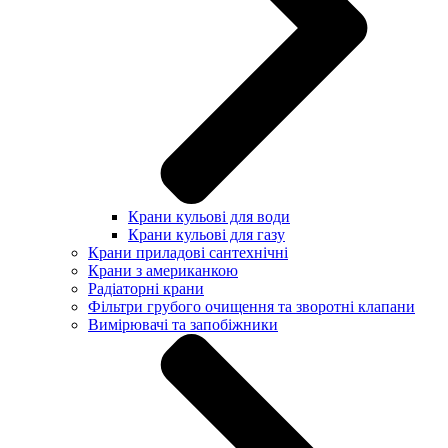
Крани кульові для води
Крани кульові для газу
Крани приладові сантехнічні
Крани з американкою
Радіаторні крани
Фільтри грубого очищення та зворотні клапани
Вимірювачі та запобіжники