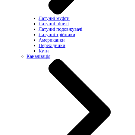
Латунні муфти
Латунні ніпелі
Латунні подовжувачі
Латунні трійники
Американки
Перехідники
Кути
Каналізація