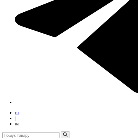
ru
|
ua