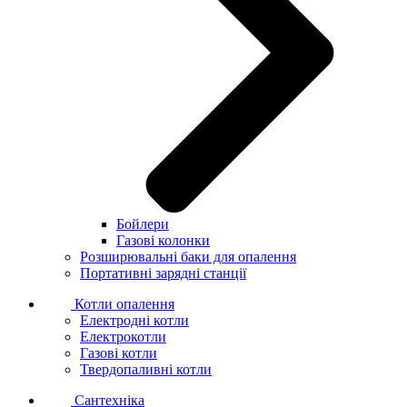
Бойлери
Газові колонки
Розширювальні баки для опалення
Портативні зарядні станції
Котли опалення
Електродні котли
Електрокотли
Газові котли
Твердопаливні котли
Сантехніка